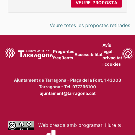
VEURE PROPOSTA
MILLOR
Veure totes les propostes retirades
Avís
Preguntes
legal,
Accessibilitat
freqüents
privacitat
i cookies
Ajuntament de Tarragona - Plaça de la Font, 1 43003
Tarragona - Tel. 977296100
ajuntament@tarragona.cat
Web creada amb
programari lliure
.
(Enllaç