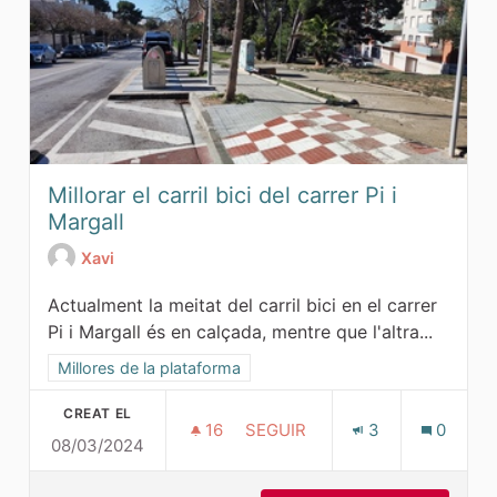
Millorar el carril bici del carrer Pi i
Margall
Xavi
Actualment la meitat del carril bici en el carrer
Pi i Margall és en calçada, mentre que l'altra...
Resultats al filtrar per l'àmbit: Millores de la plataforma
Millores de la plataforma
CREAT EL
16
16 SEGUIDORES
SEGUIR
3
0
08/03/2024
MILLORAR EL CARRIL BICI DEL