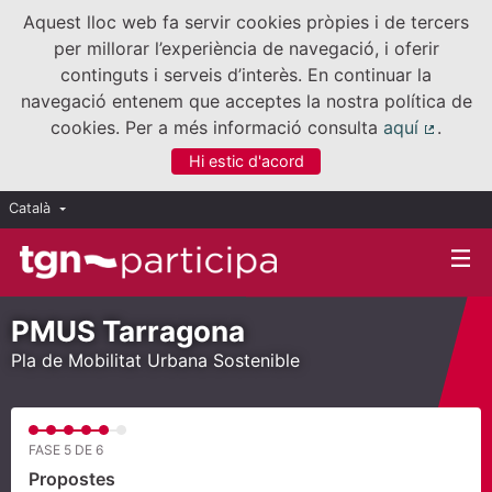
Aquest lloc web fa servir cookies pròpies i de tercers
per millorar l’experiència de navegació, i oferir
continguts i serveis d’interès. En continuar la
navegació entenem que acceptes la nostra política de
cookies. Per a més informació consulta
aquí
.
(Enllaç
Hi estic d'acord
Català
Triar la llengua
Elegir el idioma
PMUS Tarragona
Pla de Mobilitat Urbana Sostenible
FASE 5 DE 6
Propostes