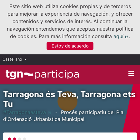
Este sitio web utiliza cookies propias y de terceros
para mejorar la experiencia de navegación, y ofrecer
contenidos y servicios de interés. Al continuar la
navegación entendemos que aceptas nuestra política
de cookies. Para más información consulta
aquí
.
(Enla
Estoy de acuerdo
Castellano
Triar la llengua
Elegir el idioma
Tarragona és Teva, Tarragona ets
Tu
#Tarragonaesteva
Procés participatiu del Pla
(Enlace externo)
d'Ordenació Urbanística Municipal