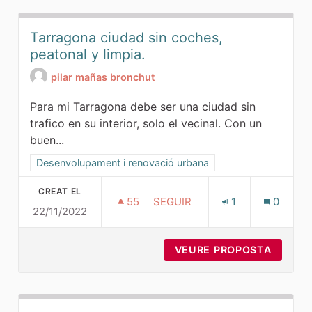
Tarragona ciudad sin coches,
peatonal y limpia.
pilar mañas bronchut
Para mi Tarragona debe ser una ciudad sin
trafico en su interior, solo el vecinal. Con un
buen...
Resultats al filtrar per la categoria: Desenvolupament i ren
Desenvolupament i renovació urbana
CREAT EL
55
55 SEGUIDORES
SEGUIR
1
0
22/11/2022
TARRAGONA CIUDAD SIN COCHE
VEURE PROPOSTA
TARRAG