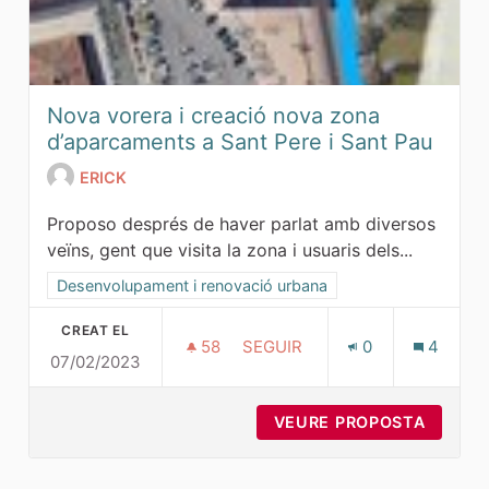
Nova vorera i creació nova zona
d’aparcaments a Sant Pere i Sant Pau
ERICK
Proposo després de haver parlat amb diversos
veïns, gent que visita la zona i usuaris dels...
Resultats al filtrar per la categoria: Desenvolupament i ren
Desenvolupament i renovació urbana
CREAT EL
58
58 SEGUIDORES
SEGUIR
0
4
07/02/2023
NOVA VORERA I CREACIÓ NOVA
VEURE PROPOSTA
NOVA V