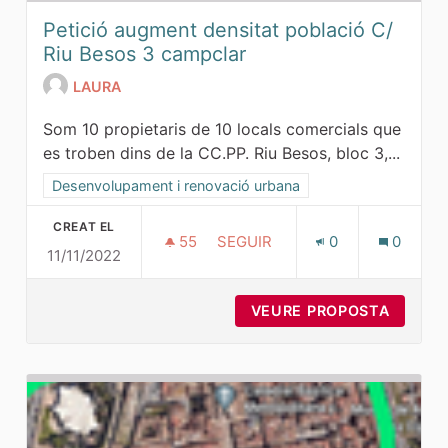
Petició augment densitat població C/
Riu Besos 3 campclar
LAURA
Som 10 propietaris de 10 locals comercials que
es troben dins de la CC.PP. Riu Besos, bloc 3,...
Resultats al filtrar per la categoria: Desenvolupament i ren
Desenvolupament i renovació urbana
CREAT EL
55
55 SEGUIDORES
SEGUIR
0
0
11/11/2022
PETICIÓ AUGMENT DENSITAT P
VEURE PROPOSTA
PETICI