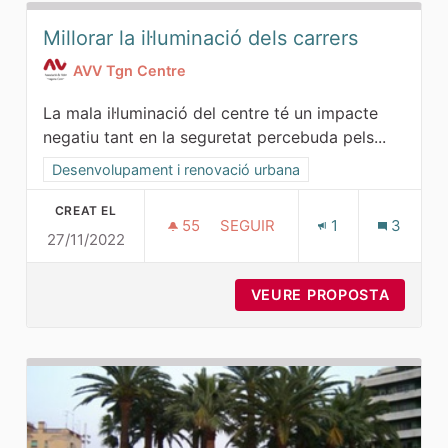
Millorar la il·luminació dels carrers
AVV Tgn Centre
La mala il·luminació del centre té un impacte
negatiu tant en la seguretat percebuda pels...
Resultats al filtrar per la categoria: Desenvolupament i ren
Desenvolupament i renovació urbana
CREAT EL
55
55 SEGUIDORES
SEGUIR
1
3
27/11/2022
MILLORAR LA IL·LUMINACIÓ D
VEURE PROPOSTA
MILLOR