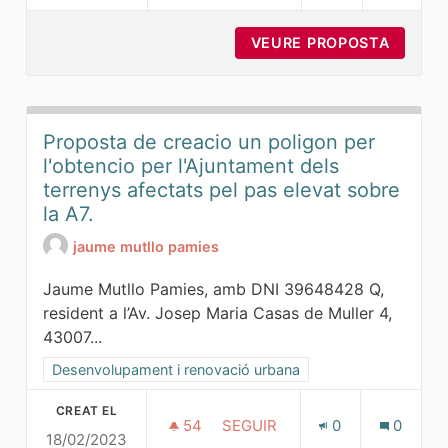
VEURE PROPOSTA
JUNTAR
Proposta de creacio un poligon per
l'obtencio per l'Ajuntament dels
terrenys afectats pel pas elevat sobre
la A7.
jaume mutllo pamies
Jaume Mutllo Pamies, amb DNI 39648428 Q,
resident a l’Av. Josep Maria Casas de Muller 4,
43007...
Resultats al filtrar per la categoria: Desenvolupament i ren
Desenvolupament i renovació urbana
CREAT EL
54
54 SEGUIDORES
SEGUIR
0
0
18/02/2023
PROPOSTA DE CREACIO UN POL