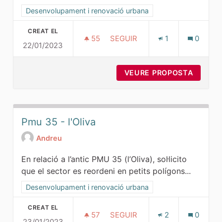
Resultats al filtrar per la categoria: Desenvolupament i ren
Desenvolupament i renovació urbana
CREAT EL
55
55 SEGUIDORES
SEGUIR
1
0
22/01/2023
MEJORAR CAMÍ MUNTANYA DE
VEURE PROPOSTA
MEJORA
Pmu 35 - l'Oliva
Andreu
En relació a l’antic PMU 35 (l’Oliva), sol·licito
que el sector es reordeni en petits polígons...
Resultats al filtrar per la categoria: Desenvolupament i ren
Desenvolupament i renovació urbana
CREAT EL
57
57 SEGUIDORES
SEGUIR
2
0
23/01/2023