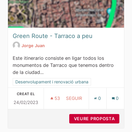
Green Route - Tarraco a peu
Jorge Juan
Este itinerario consiste en ligar todos los
monumentos de Tarraco que tenemos dentro
de la ciudad...
Resultats al filtrar per la categoria: Desenvolupament i ren
Desenvolupament i renovació urbana
CREAT EL
53
53 SEGUIDORES
SEGUIR
0
0
24/02/2023
GREEN ROUTE - TARRACO A P
VEURE PROPOSTA
GREEN 