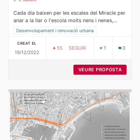
Cada dia baixen per les escales del Miracle per
anar a la llar o l'escola molts nens i nenes,...
Resultats al filtrar per la categoria: Desenvolupament i ren
Desenvolupament i renovació urbana
CREAT EL
55
55 SEGUIDORES
SEGUIR
1
0
19/12/2022
ACCÉS LLAR I ESCOLA MIRACL
VEURE PROPOSTA
ACCÉS 