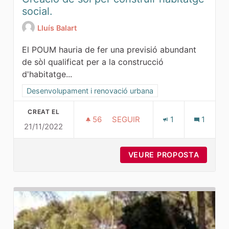
social.
Lluís Balart
El POUM hauria de fer una previsió abundant
de sòl qualificat per a la construcció
d'habitatge...
Resultats al filtrar per la categoria: Desenvolupament i ren
Desenvolupament i renovació urbana
CREAT EL
56
56 SEGUIDORES
SEGUIR
1
1
21/11/2022
CREACIÓ DE SÒL PER CONSTRU
VEURE PROPOSTA
CREACI