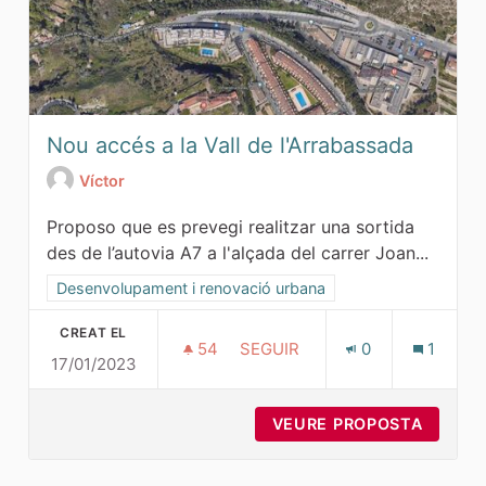
Nou accés a la Vall de l'Arrabassada
Víctor
Proposo que es prevegi realitzar una sortida
des de l’autovia A7 a l'alçada del carrer Joan...
Resultats al filtrar per la categoria: Desenvolupament i ren
Desenvolupament i renovació urbana
CREAT EL
54
54 SEGUIDORES
SEGUIR
0
1
17/01/2023
NOU ACCÉS A LA VALL DE L'A
VEURE PROPOSTA
NOU AC