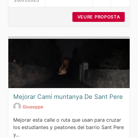
PMEUR_35_ZONA DE L'OLIVA_V
VEURE PROPOSTA
PMEUR_
Mejorar Camí muntanya De Sant Pere
Giuseppe
Mejorar esta calle o ruta que usan para cruzar
los estudiantes y peatones del barrio Sant Pere
y...