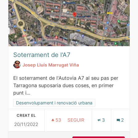
Soterrament de l'A7
Josep Lluís Marrugat Viña
El soterrament de l'Autovia A7 al seu pas per
Tarragona suposaria dues coses, en primer
punt i...
Resultats al filtrar per la categoria: Desenvolupament i ren
Desenvolupament i renovació urbana
CREAT EL
53
53 SEGUIDORES
SEGUIR
3
2
20/11/2022
SOTERRAMENT DE L'A7