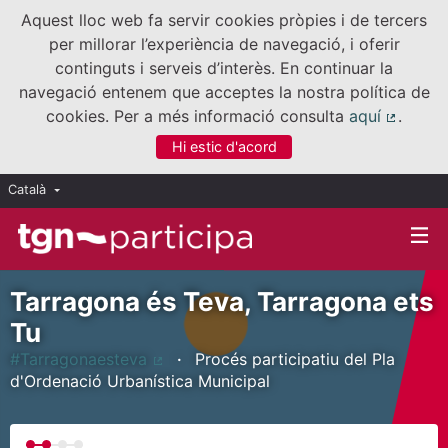
Aquest lloc web fa servir cookies pròpies i de tercers
per millorar l’experiència de navegació, i oferir
continguts i serveis d’interès. En continuar la
navegació entenem que acceptes la nostra política de
cookies. Per a més informació consulta
aquí
.
(Enllaç
Hi estic d'acord
Català
Triar la llengua
Elegir el idioma
Tarragona és Teva, Tarragona ets
Tu
#Tarragonaesteva
Procés participatiu del Pla
(Enllaç extern)
d'Ordenació Urbanística Municipal