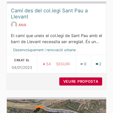
Camí des del col.legi Sant Pau a
Llevant
ANA
El camí que uneix el col.legi de Sant Pau amb el
barri de Llevant necessita ser arreglat. És un...
Resultats al filtrar per la categoria: Desenvolupament i ren
Desenvolupament i renovació urbana
CREAT EL
54
54 SEGUIDORES
SEGUIR
0
2
04/01/2023
CAMÍ DES DEL COL.LEGI SANT
VEURE PROPOSTA
CAMÍ D