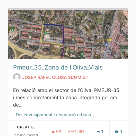
Pmeur_35_Zona de l'Oliva_Vials
JOSEP RAFEL CLOSA SCHMIDT
En relació amb el sector de l’Oliva, PMEUR-35,
i més concretament la zona integrada pel cm.
de...
Resultats al filtrar per la categoria: Desenvolupament i ren
Desenvolupament i renovació urbana
CREAT EL
56
56 SEGUIDORES
SEGUIR
1
0
20/01/2023