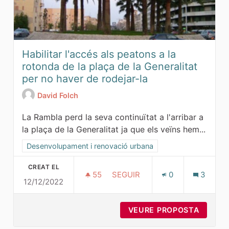
Habilitar l'accés als peatons a la
rotonda de la plaça de la Generalitat
per no haver de rodejar-la
David Folch
La Rambla perd la seva continuïtat a l'arribar a
la plaça de la Generalitat ja que els veïns hem...
Resultats al filtrar per la categoria: Desenvolupament i ren
Desenvolupament i renovació urbana
CREAT EL
55
55 SEGUIDORES
SEGUIR
0
3
12/12/2022
HABILITAR L'ACCÉS ALS PEAT
VEURE PROPOSTA
HABILI