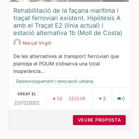
Rehabilitació de la façana marítima i
traçat ferroviari existent. Hipòtesis A
amb el Traçat E2 (línia actual) i
estació alternativa 1b (Moll de Costa)
Marçal Virgili
De les alternatives al transport ferroviari que
planteja el POUM s’observa una total
inoperància...
Resultats al filtrar per la categoria: Desenvolupament i ren
Desenvolupament i renovació urbana
CREAT EL
59
59 SEGUIDORES
SEGUIR
2
0
23/12/2022
REHABILITACIÓ DE LA FAÇANA 
VEURE PROPOSTA
REHABI