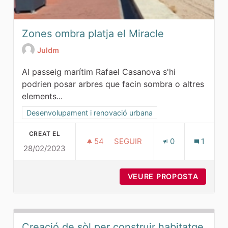
Zones ombra platja el Miracle
Juldm
Al passeig marítim Rafael Casanova s'hi
podrien posar arbres que facin sombra o altres
elements...
Resultats al filtrar per la categoria: Desenvolupament i ren
Desenvolupament i renovació urbana
CREAT EL
54
54 SEGUIDORES
SEGUIR
0
1
28/02/2023
ZONES OMBRA PLATJA EL MIR
VEURE PROPOSTA
ZONES 
Creació de sòl per construir habitatge