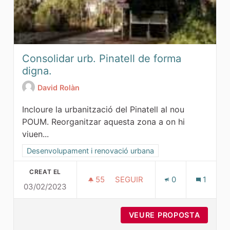
Consolidar urb. Pinatell de forma
digna.
David Rolàn
Incloure la urbanització del Pinatell al nou
POUM. Reorganitzar aquesta zona a on hi
viuen...
Resultats al filtrar per la categoria: Desenvolupament i ren
Desenvolupament i renovació urbana
CREAT EL
55
55 SEGUIDORES
SEGUIR
0
1
03/02/2023
CONSOLIDAR URB. PINATELL 
VEURE PROPOSTA
CONSOL