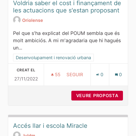
Voldria saber el cost i finançament de
les actuacions que s'estan proposant
Oriolense
Pel que s'ha explicat del POUM sembla que és
molt ambiciós. A mi m'agradaria que hi hagués
un...
Resultats al filtrar per la categoria: Desenvolupament i ren
Desenvolupament i renovació urbana
CREAT EL
55
55 SEGUIDORES
SEGUIR
0
0
27/11/2022
VOLDRIA SABER EL COST I F
VEURE PROPOSTA
VOLDRI
Accés llar i escola Miracle
Juldm