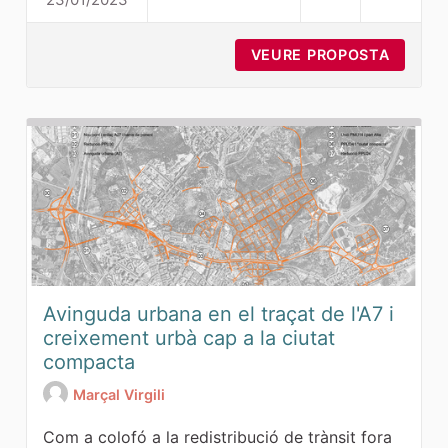
PMU 35 - L'OLIVA
VEURE PROPOSTA
PMU 35
Avinguda urbana en el traçat de l'A7 i
creixement urbà cap a la ciutat
compacta
Marçal Virgili
Com a colofó a la redistribució de trànsit fora