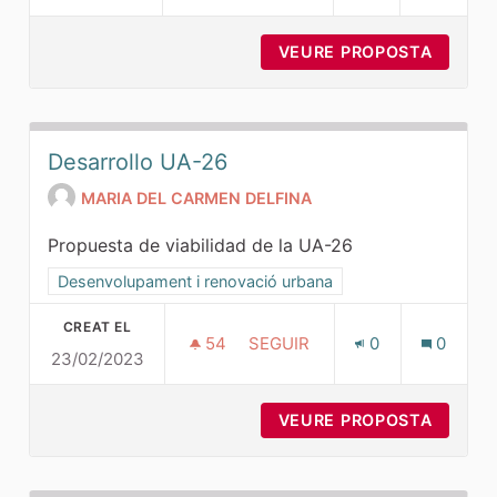
VEURE PROPOSTA
PROPOS
Desarrollo UA-26
MARIA DEL CARMEN DELFINA
Propuesta de viabilidad de la UA-26
Resultats al filtrar per la categoria: Desenvolupament i ren
Desenvolupament i renovació urbana
CREAT EL
54
54 SEGUIDORES
SEGUIR
0
0
23/02/2023
DESARROLLO UA-26
VEURE PROPOSTA
DESARR