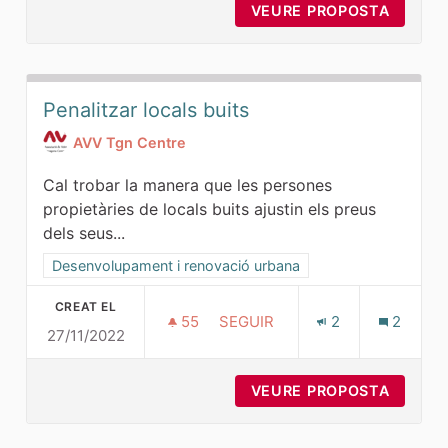
VEURE PROPOSTA
SOTERR
Penalitzar locals buits
AVV Tgn Centre
Cal trobar la manera que les persones
propietàries de locals buits ajustin els preus
dels seus...
Resultats al filtrar per la categoria: Desenvolupament i ren
Desenvolupament i renovació urbana
CREAT EL
55
55 SEGUIDORES
SEGUIR
2
2
27/11/2022
PENALITZAR LOCALS BUITS
VEURE PROPOSTA
PENALI