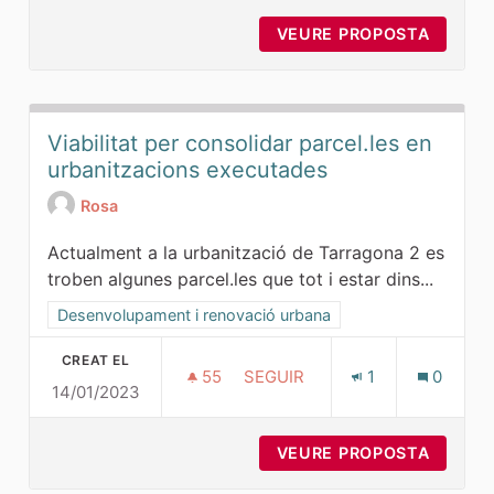
VEURE PROPOSTA
REDACT
Viabilitat per consolidar parcel.les en
urbanitzacions executades
Rosa
Actualment a la urbanització de Tarragona 2 es
troben algunes parcel.les que tot i estar dins...
Resultats al filtrar per la categoria: Desenvolupament i ren
Desenvolupament i renovació urbana
CREAT EL
55
55 SEGUIDORES
SEGUIR
1
0
14/01/2023
VIABILITAT PER CONSOLIDAR
VEURE PROPOSTA
VIABIL