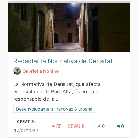
Redactar la Normativa de Densitat
Gabriella Nonino
La Normativa de Densitat, que afecta
especialment la Part Alta, és en part
responsable de la...
Resultats al filtrar per la categoria: Desenvolupament i ren
Desenvolupament i renovació urbana
CREAT EL
55
55 SEGUIDORES
SEGUIR
0
0
12/01/2023
REDACTAR LA NORMATIVA DE 