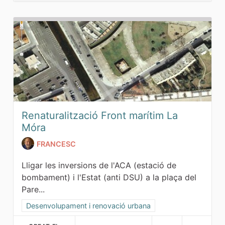
Renaturalització Front marítim La
Móra
FRANCESC
Lligar les inversions de l'ACA (estació de
bombament) i l'Estat (anti DSU) a la plaça del
Pare...
Resultats al filtrar per la categoria: Desenvolupament i ren
Desenvolupament i renovació urbana