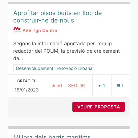
Aprofitar pisos buits en lloc de
construir-ne de nous
AVV Tgn Centre
Segons la informació aportada per l'equip
redactor del POUM, la previsió de creixement
de...
Resultats al filtrar per la categoria: Desenvolupament i ren
Desenvolupament i renovació urbana
CREAT EL
56
56 SEGUIDORES
SEGUIR
1
1
18/01/2023
APROFITAR PISOS BUITS EN 
VEURE PROPOSTA
APROFI
Millora dels barris marítims