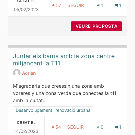
CREAT EL
57
57 SEGUIDORES
SEGUIR
1
1
05/02/2023
RENATURALITZACIÓ FRONT M
VEURE PROPOSTA
RENATU
Juntar els barris amb la zona centre
mitjançant la T11
Adrian
M'agradaria que creessin una zona amb
voreres y una zona verda que conectes la t11
amb la ciutat...
Resultats al filtrar per la categoria: Desenvolupament i ren
Desenvolupament i renovació urbana
CREAT EL
54
54 SEGUIDORES
SEGUIR
0
1
14/02/2023
JUNTAR ELS BARRIS AMB LA 