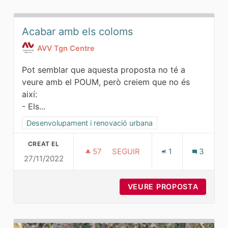
Acabar amb els coloms
AVV Tgn Centre
Pot semblar que aquesta proposta no té a
veure amb el POUM, però creiem que no és
així:
- Els...
Resultats al filtrar per la categoria: Desenvolupament i ren
Desenvolupament i renovació urbana
CREAT EL
57
57 SEGUIDORES
SEGUIR
1
3
27/11/2022
ACABAR AMB ELS COLOMS
VEURE PROPOSTA
ACABA