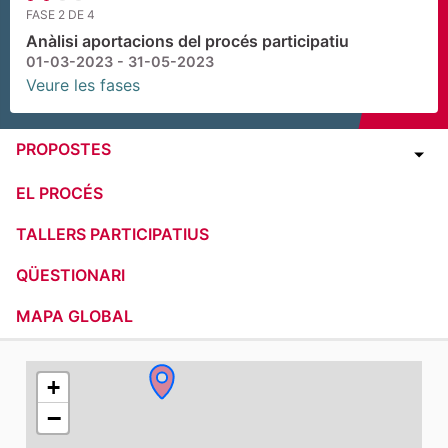
FASE 2 DE 4
Anàlisi aportacions del procés participatiu
01-03-2023 - 31-05-2023
Veure les fases
PROPOSTES
EL PROCÉS
TALLERS PARTICIPATIUS
QÜESTIONARI
MAPA GLOBAL
El següent element és un mapa que presenta els compone
+
−