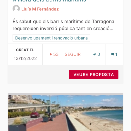
Lluís M Fernández
És sabut que els barris marítims de Tarragona
requereixen inversió pública tant en creació...
Resultats al filtrar per la categoria: Desenvolupament i ren
Desenvolupament i renovació urbana
CREAT EL
53
53 SEGUIDORES
SEGUIR
0
1
13/12/2022
MILLORA DELS BARRIS MARÍTI
VEURE PROPOSTA
MILLOR