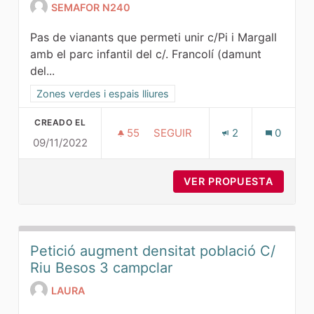
SEMAFOR N240
Pas de vianants que permeti unir c/Pi i Margall
amb el parc infantil del c/. Francolí (damunt
del...
Resultados al filtrar por la categoría: Zones verdes i espais 
Zones verdes i espais lliures
CREADO EL
55
55 SEGUIDORAS
SEGUIR
2
0
09/11/2022
PAS DE PEATONS AV. PRINCIP
VER PROPUESTA
PAS DE
Petició augment densitat població C/
Riu Besos 3 campclar
LAURA