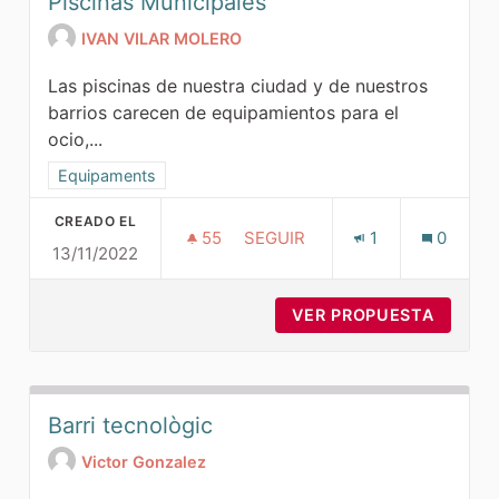
Piscinas Municipales
IVAN VILAR MOLERO
Las piscinas de nuestra ciudad y de nuestros
barrios carecen de equipamientos para el
ocio,...
Resultados al filtrar por la categoría: Equipaments
Equipaments
CREADO EL
55
55 SEGUIDORAS
SEGUIR
1
0
13/11/2022
PISCINAS MUNICIPALES
VER PROPUESTA
PISCIN
Barri tecnològic
Victor Gonzalez