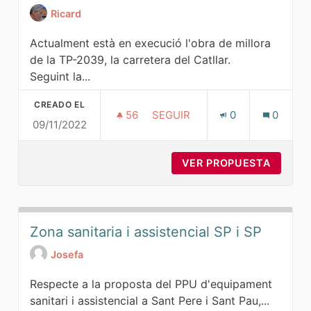
Ricard
Actualment està en execució l'obra de millora
de la TP-2039, la carretera del Catllar.
Seguint la...
CREADO EL
56
56 SEGUIDORAS
SEGUIR
0
0
09/11/2022
NOVA CARRETERA TP-2039
VER PROPUESTA
NOVA C
Zona sanitaria i assistencial SP i SP
Josefa
Respecte a la proposta del PPU d'equipament
sanitari i assistencial a Sant Pere i Sant Pau,...