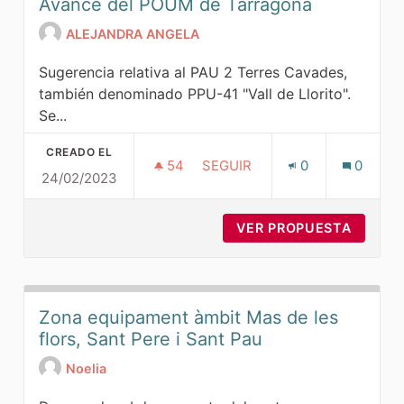
Avance del POUM de Tarragona
ALEJANDRA ANGELA
Sugerencia relativa al PAU 2 Terres Cavades,
también denominado PPU-41 "Vall de Llorito".
Se...
CREADO EL
54
54 SEGUIDORAS
SEGUIR
0
0
24/02/2023
AVANCE DEL POUM DE TARRA
VER PROPUESTA
AVANC
Zona equipament àmbit Mas de les
flors, Sant Pere i Sant Pau
Noelia