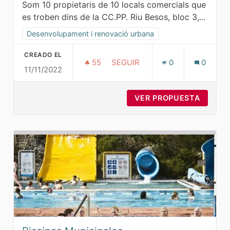
Som 10 propietaris de 10 locals comercials que
es troben dins de la CC.PP. Riu Besos, bloc 3,...
Resultados al filtrar por la categoría: Desenvolupament i r
Desenvolupament i renovació urbana
CREADO EL
55
55 SEGUIDORAS
SEGUIR
0
0
11/11/2022
PETICIÓ AUGMENT DENSITAT P
VER PROPUESTA
PETICI