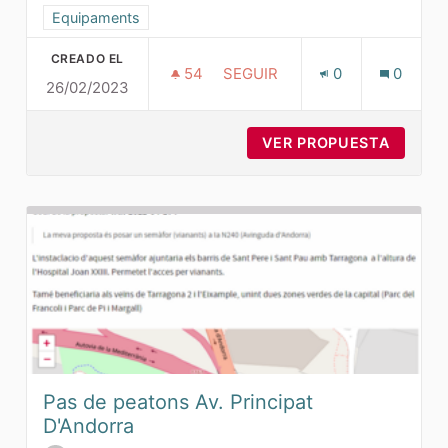
Resultados al filtrar por la categoría: Equipaments
Equipaments
CREADO EL
54
54 SEGUIDORAS
SEGUIR
0
0
26/02/2023
ZONA SANITARIA I ASSISTENCI
VER PROPUESTA
ZONA S
Pas de peatons Av. Principat
D'Andorra