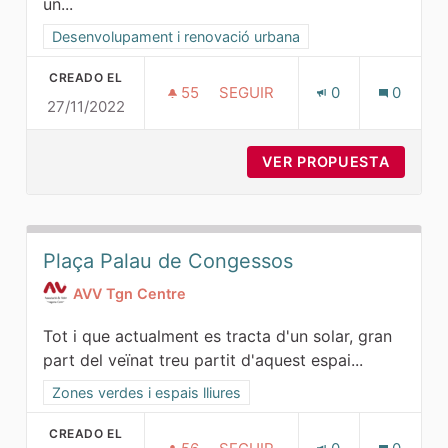
un...
Resultados al filtrar por la categoría: Desenvolupament i r
Desenvolupament i renovació urbana
CREADO EL
55
55 SEGUIDORAS
SEGUIR
0
0
27/11/2022
VOLDRIA SABER EL COST I F
VER PROPUESTA
VOLDRI
Plaça Palau de Congessos
AVV Tgn Centre
Tot i que actualment es tracta d'un solar, gran
part del veïnat treu partit d'aquest espai...
Resultados al filtrar por la categoría: Zones verdes i espais 
Zones verdes i espais lliures
CREADO EL