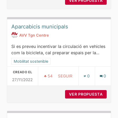
VER PROPUESTA
ZONES 
Aparcabicis municipals
AVV Tgn Centre
Si es preveu incentivar la circulació en vehicles
com la bicicleta, cal preparar espais per la...
Resultados al filtrar por la categoría: Mobilitat sostenible
Mobilitat sostenible
CREADO EL
54
54 SEGUIDORAS
SEGUIR
0
0
27/11/2022
APARCABICIS MUNICIPALS
VER PROPUESTA
APARCA