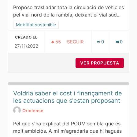
Proposo traslladar tota la circulació de vehicles
pel vial nord de la rambla, deixant el vial sud...
Resultados al filtrar por la categoría: Mobilitat sostenible
Mobilitat sostenible
CREADO EL
55
55 SEGUIDORAS
SEGUIR
0
0
27/11/2022
PACIFICAR LA RAMBLA NOVA
VER PROPUESTA
PACIFI
Voldria saber el cost i finançament de
les actuacions que s'estan proposant
Oriolense
Pel que s'ha explicat del POUM sembla que és
molt ambiciós. A mi m'agradaria que hi hagués