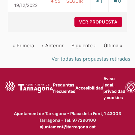
55
55 SEGUIDORAS
SEGUIR
1
0
19/12/2022
ACCÉS LLAR I ESCOLA MIRACL
VER PROPUESTA
ACCÉS 
« Primera
‹ Anterior
Siguiente ›
Última »
Ver todas las propuestas retiradas
Aviso
Preguntas
legal,
Accesibilidad
frecuentes
privacidad
y cookies
Ajuntament de Tarragona - Plaça de la Font, 1 43003
Tarragona - Tel. 977296100
ajuntament@tarragona.cat