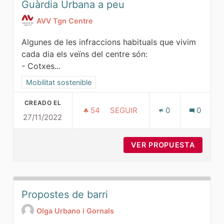
Guàrdia Urbana a peu
AVV Tgn Centre
Algunes de les infraccions habituals que vivim
cada dia els veïns del centre són:
- Cotxes...
Resultados al filtrar por la categoría: Mobilitat sostenible
Mobilitat sostenible
CREADO EL
54
54 SEGUIDORAS
SEGUIR
0
0
27/11/2022
GUÀRDIA URBANA A PEU
VER PROPUESTA
GUÀRDI
Propostes de barri
Olga Urbano i Gornals