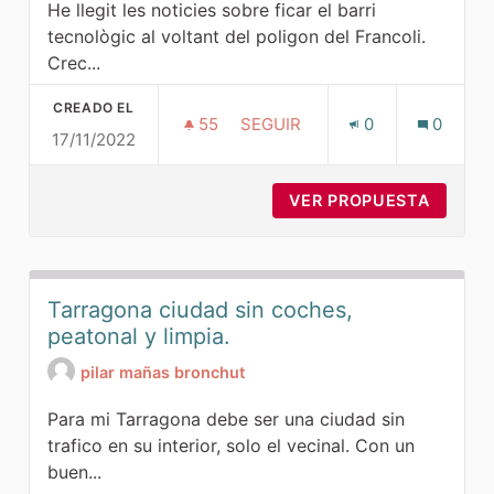
He llegit les noticies sobre ficar el barri
tecnològic al voltant del poligon del Francoli.
Crec...
CREADO EL
55
55 SEGUIDORAS
SEGUIR
0
0
17/11/2022
BARRI TECNOLÒGIC
VER PROPUESTA
BARRI 
Tarragona ciudad sin coches,
peatonal y limpia.
pilar mañas bronchut
Para mi Tarragona debe ser una ciudad sin
trafico en su interior, solo el vecinal. Con un
buen...