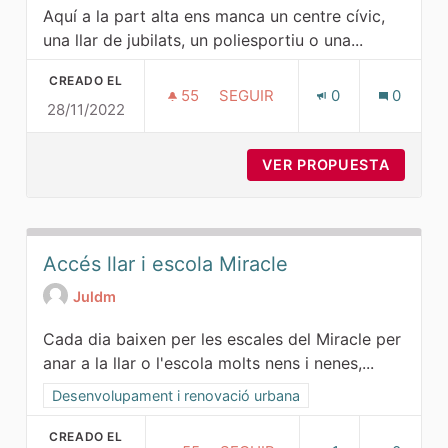
Aquí a la part alta ens manca un centre cívic,
una llar de jubilats, un poliesportiu o una...
CREADO EL
55
55 SEGUIDORAS
SEGUIR
0
0
28/11/2022
PROPOSTES DE BARRI
VER PROPUESTA
PROPOS
Accés llar i escola Miracle
Juldm
Cada dia baixen per les escales del Miracle per
anar a la llar o l'escola molts nens i nenes,...
Resultados al filtrar por la categoría: Desenvolupament i r
Desenvolupament i renovació urbana
CREADO EL