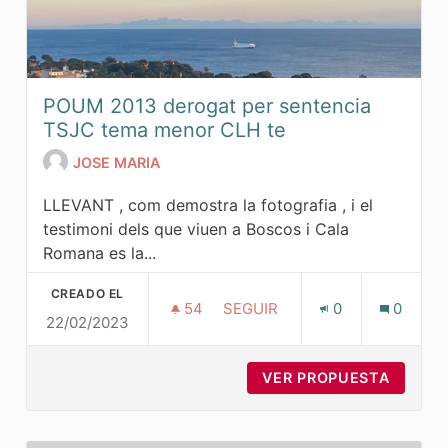
POUM 2013 derogat per sentencia
TSJC tema menor CLH te
JOSE MARIA
LLEVANT , com demostra la fotografia , i el
testimoni dels que viuen a Boscos i Cala
Romana es la...
CREADO EL
54
54 SEGUIDORAS
SEGUIR
0
0
22/02/2023
POUM 2013 DEROGAT PER SE
VER PROPUESTA
POUM 2