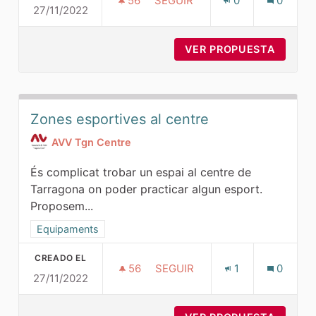
56
56 SEGUIDORAS
SEGUIR
0
0
27/11/2022
PLAÇA PALAU DE CONGESSOS
VER PROPUESTA
PLAÇA
Zones esportives al centre
AVV Tgn Centre
És complicat trobar un espai al centre de
Tarragona on poder practicar algun esport.
Proposem...
Resultados al filtrar por la categoría: Equipaments
Equipaments
CREADO EL
56
56 SEGUIDORAS
SEGUIR
1
0
27/11/2022
ZONES ESPORTIVES AL CENTR