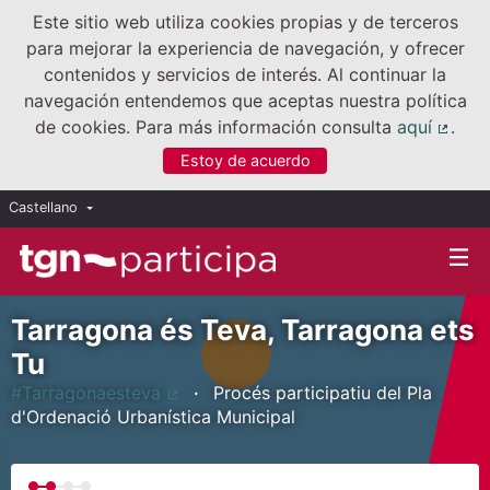
Este sitio web utiliza cookies propias y de terceros
para mejorar la experiencia de navegación, y ofrecer
contenidos y servicios de interés. Al continuar la
navegación entendemos que aceptas nuestra política
de cookies. Para más información consulta
aquí
.
(Enla
Estoy de acuerdo
Castellano
Triar la llengua
Elegir el idioma
Tarragona és Teva, Tarragona ets
Tu
#Tarragonaesteva
Procés participatiu del Pla
(Enlace externo)
d'Ordenació Urbanística Municipal