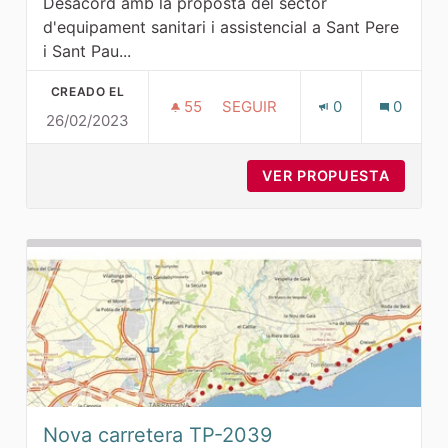
Desacord amb la proposta del sector
d'equipament sanitari i assistencial a Sant Pere
i Sant Pau...
CREADO EL
55
55 SEGUIDORAS
SEGUIR
0
0
26/02/2023
ZONA EQUIPAMENT ÀMBIT MAS 
VER PROPUESTA
ZONA E
Nova carretera TP-2039