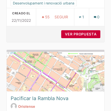
Resultados al filtrar por la categoría: Desenvolupament i r
Desenvolupament i renovació urbana
CREADO EL
55
55 SEGUIDORAS
SEGUIR
1
0
22/11/2022
TARRAGONA CIUDAD SIN COCHE
VER PROPUESTA
TARRAG
Pacificar la Rambla Nova
Oriolense