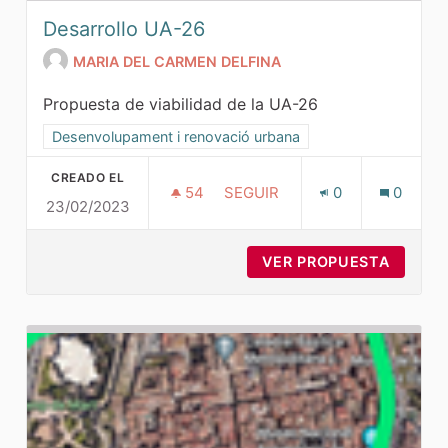
Desarrollo UA-26
MARIA DEL CARMEN DELFINA
Propuesta de viabilidad de la UA-26
Resultados al filtrar por la categoría: Desenvolupament i r
Desenvolupament i renovació urbana
CREADO EL
54
54 SEGUIDORAS
SEGUIR
0
0
23/02/2023
DESARROLLO UA-26
VER PROPUESTA
DESARR