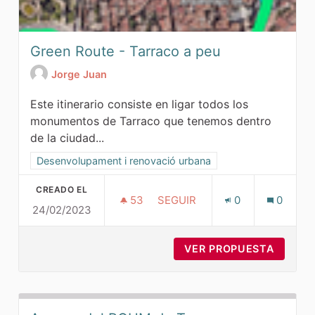
Green Route - Tarraco a peu
Jorge Juan
Este itinerario consiste en ligar todos los
monumentos de Tarraco que tenemos dentro
de la ciudad...
Resultados al filtrar por la categoría: Desenvolupament i r
Desenvolupament i renovació urbana
CREADO EL
53
53 SEGUIDORAS
SEGUIR
0
0
24/02/2023
GREEN ROUTE - TARRACO A P
VER PROPUESTA
GREEN 