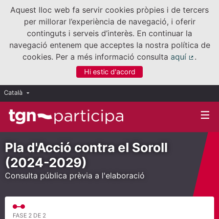
Aquest lloc web fa servir cookies pròpies i de tercers
per millorar l’experiència de navegació, i oferir
continguts i serveis d’interès. En continuar la
navegació entenem que acceptes la nostra política de
cookies. Per a més informació consulta
aquí
.
(Enllaç
Hi estic d'acord
Català
Triar la llengua
Elegir el idioma
Pla d'Acció contra el Soroll
(2024-2029)
Consulta pública prèvia a l'elaboració
FASE 2 DE 2