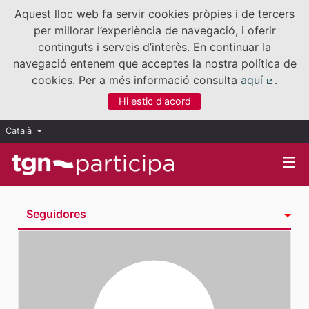
Aquest lloc web fa servir cookies pròpies i de tercers
per millorar l’experiència de navegació, i oferir
continguts i serveis d’interès. En continuar la
navegació entenem que acceptes la nostra política de
cookies. Per a més informació consulta
aquí
.
(Enllaç
Hi estic d'acord
Català
Triar la llengua
Elegir el idioma
Seguidores
Activitat
Insígnies
Seguint