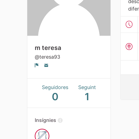
desc
difer
m teresa
@teresa93
Denúncia
Seguidores
Seguint
0
1
Insígnies