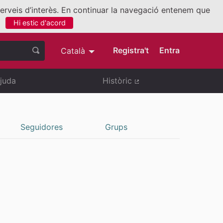
 serveis d’interès. En continuar la navegació entenem que
Hi estic d'acord
nllaç extern)
Registra't
Entra
Català
Triar la llengua
Elegir el idioma
juda
Històric
(Enllaç extern)
Seguidores
Grups