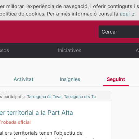
er millorar l’experiència de navegació, i oferir continguts i
política de cookies. Per a més informació consulta
aquí
.
(E
Cercar
ssos
Iniciatives
A
Activitat
Insígnies
Seguint
bada
s participatiu:
Tarragona és Teva, Tarragona ets Tu
er territorial a la Part Alta
Trobada oficial
allers territorials tenen l'objectiu de