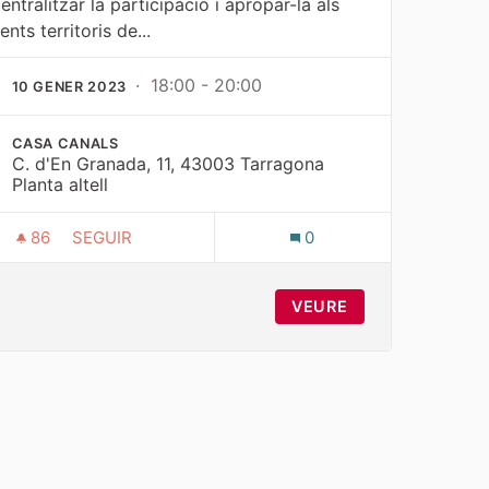
entralitzar la participació i apropar-la als
ents territoris de...
· 18:00 - 20:00
10 GENER 2023
CASA CANALS
C. d'En Granada, 11, 43003 Tarragona
Planta altell
86
86 SEGUIDORES
SEGUIR
0
TALLER TERRITORIAL A LA PART ALTA
VEURE