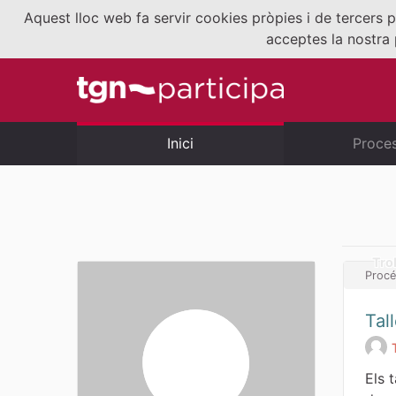
Aquest lloc web fa servir cookies pròpies i de tercers p
acceptes la nostra 
Inici
Proce
Tro
Procé
Tall
Els t