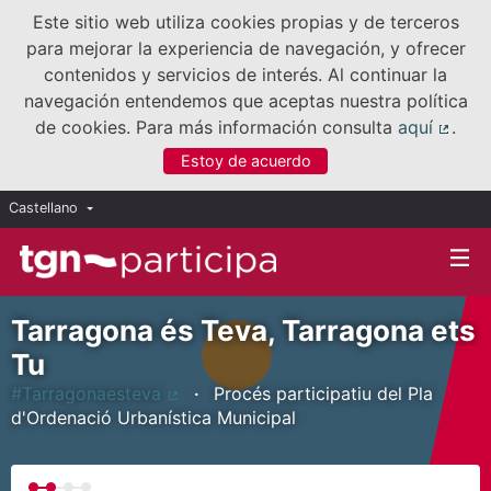
Este sitio web utiliza cookies propias y de terceros
para mejorar la experiencia de navegación, y ofrecer
contenidos y servicios de interés. Al continuar la
navegación entendemos que aceptas nuestra política
de cookies. Para más información consulta
aquí
.
(Enla
Estoy de acuerdo
Castellano
Triar la llengua
Elegir el idioma
Tarragona és Teva, Tarragona ets
Tu
#Tarragonaesteva
Procés participatiu del Pla
(Enlace externo)
d'Ordenació Urbanística Municipal