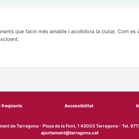
anants que facin més amable i acollidora la ciutat. Com es v
excloent.
 freqüents
Accessibilitat
A
ent de Tarragona - Plaça de la Font, 1 43003 Tarragona - Tel. 9
ajuntament@tarragona.cat