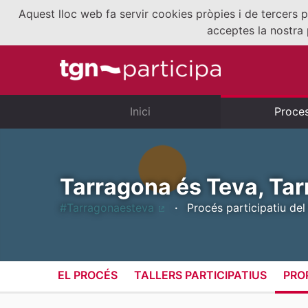
Aquest lloc web fa servir cookies pròpies i de tercers p
acceptes la nostra 
Inici
Proce
Tarragona és Teva, Tar
#Tarragonaesteva
Procés participatiu del
(Enllaç extern)
EL PROCÉS
TALLERS PARTICIPATIUS
PRO