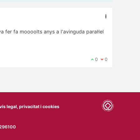
a fer fa moooolts anys a l'avinguda paral·lel
Estic d'acord amb aqu
0
No estic d'acord 
0
vís legal, privacitat i cookies
77296100