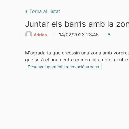
Torna al llistat
Juntar els barris amb la zo
14/02/2023 23:45
Adrian
Denúnci
M'agradaria que creessin una zona amb voreres y
que serà el nou centre comercial amb el centre d
Resultats al filtrar per la categoria: Desenvolupamen
Desenvolupament i renovació urbana