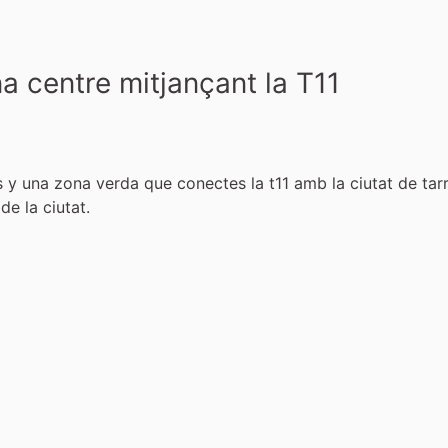
na centre mitjançant la T11
a
 una zona verda que conectes la t11 amb la ciutat de tarra
e la ciutat.
t i renovació urbana