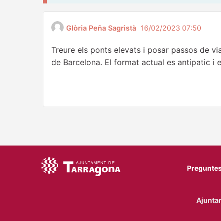
Glòria Peña Sagristà
16/02/2023 07:50
Treure els ponts elevats i posar passos de vi
de Barcelona. El format actual es antipatic i 
Preguntes
Ajuntam