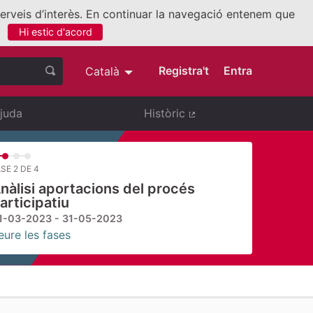
 serveis d’interès. En continuar la navegació entenem que
Hi estic d'acord
nllaç extern)
Registra't
Entra
Català
Triar la llengua
Elegir el idioma
juda
Històric
(Enllaç extern)
SE 2 DE 4
nàlisi aportacions del procés
articipatiu
1-03-2023 - 31-05-2023
eure les fases