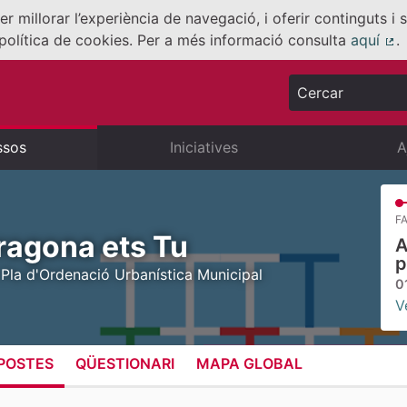
er millorar l’experiència de navegació, i oferir continguts i
política de cookies. Per a més informació consulta
aquí
.
(E
Cercar
ssos
Iniciatives
A
FA
ragona ets Tu
A
p
 Pla d'Ordenació Urbanística Municipal
0
V
POSTES
QÜESTIONARI
MAPA GLOBAL