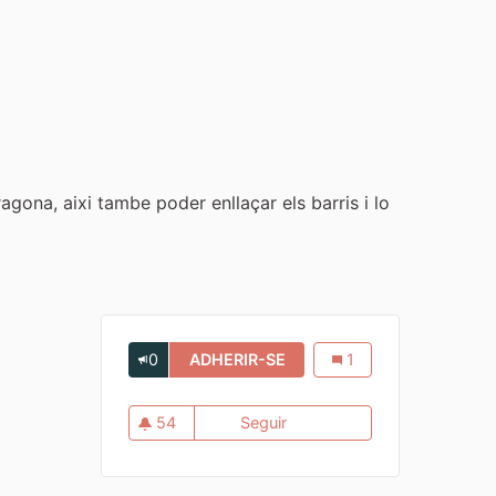
gona, aixi tambe poder enllaçar els barris i lo
0
ADHERIR-SE
JUNTAR ELS BARRIS AMB 
Juntar els barris amb 
1
54
Seguir
Juntar els barris amb la zon
54 seguidores