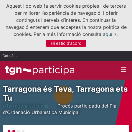
Aquest lloc web fa servir cookies pròpies i de tercers
per millorar l’experiència de navegació, i oferir
continguts i serveis d’interès. En continuar la
navegació entenem que acceptes la nostra política de
cookies. Per a més informació consulta
aquí
.
(Enllaç
Hi estic d'acord
Català
Triar la llengua
Elegir el idioma
Tarragona és Teva, Tarragona ets
Tu
#Tarragonaesteva
Procés participatiu del Pla
(Enllaç extern)
d'Ordenació Urbanística Municipal