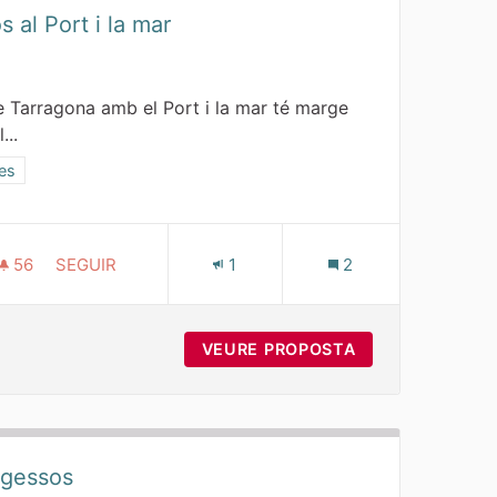
s al Port i la mar
de Tarragona amb el Port i la mar té marge
...
categoria: Zones verdes i espais lliures
res
56
56 SEGUIDORES
SEGUIR
1
2
IMA
MILLORAR ELS ACCESSOS AL PORT I LA MAR
NATURALITZACIÓ DE LA FAÇANA MARÍTIMA
VEURE PROPOSTA
MILLORAR ELS A
ngessos