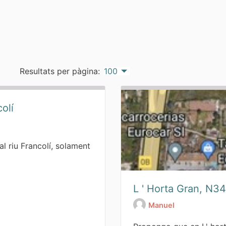
Resultats per pàgina:
100
olí
l riu Francolí, solament
i espais lliures
L ' Horta Gran, N3
Manuel