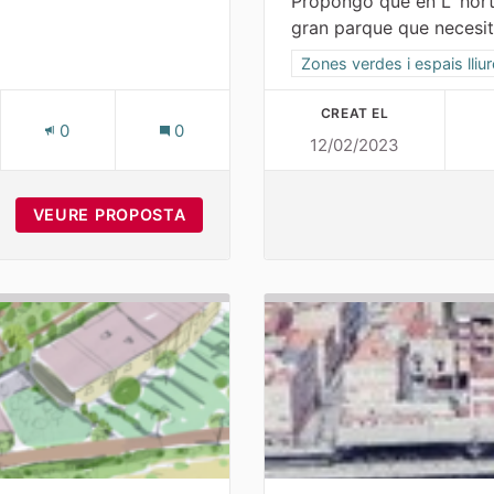
Propongo que en L' hort
gran parque que necesita
Resultats al filtrar per la 
Zones verdes i espais lliu
CREAT EL
ES
0
0
12/02/2023
CREACIÓ DE UN ALTRE PONT AL RIU FRANCOLÍ
VEURE PROPOSTA
CREACIÓ DE UN ALTRE PONT AL RI