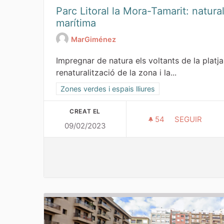
Parc Litoral la Mora-Tamarit: natura
marítima
MarGiménez
Impregnar de natura els voltants de la platj
renaturalització de la zona i la...
Resultats al filtrar per la categoria: Zones verdes 
Zones verdes i espais lliures
CREAT EL
54
54 SEGUIDOR
SEGUIR
09/02/2023
PARC LITORA