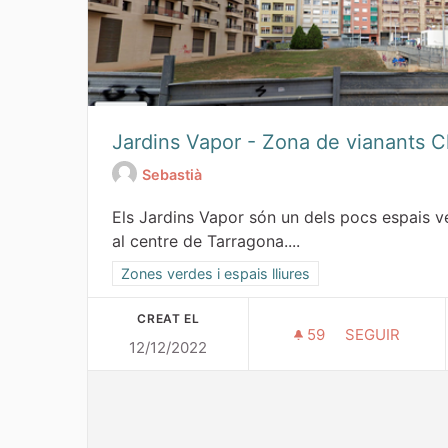
Jardins Vapor - Zona de vianants 
Sebastià
Els Jardins Vapor són un dels pocs espais 
al centre de Tarragona....
Resultats al filtrar per la categoria: Zones verdes 
Zones verdes i espais lliures
CREAT EL
59
59 SEGUIDORE
SEGUIR
12/12/2022
JARDINS VAP