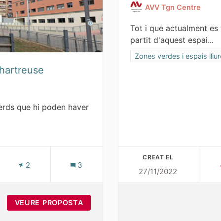
AVV Tgn Centre
Tot i que actualment es t
partit d'aquest espai...
Resultats al filtrar per la 
Zones verdes i espais lliu
Chartreuse
verds que hi poden haver
i espais lliures
CREAT EL
S
2
3
27/11/2022
OR - ZONA DE VIANANTS CHARTREUSE
VEURE PROPOSTA
JARDINS VAPOR - ZONA DE VIANA