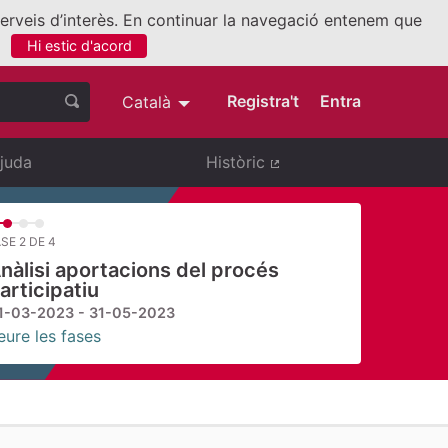
 serveis d’interès. En continuar la navegació entenem que
Hi estic d'acord
nllaç extern)
Registra't
Entra
Català
Triar la llengua
Elegir el idioma
juda
Històric
(Enllaç extern)
SE 2 DE 4
nàlisi aportacions del procés
articipatiu
1-03-2023 - 31-05-2023
eure les fases