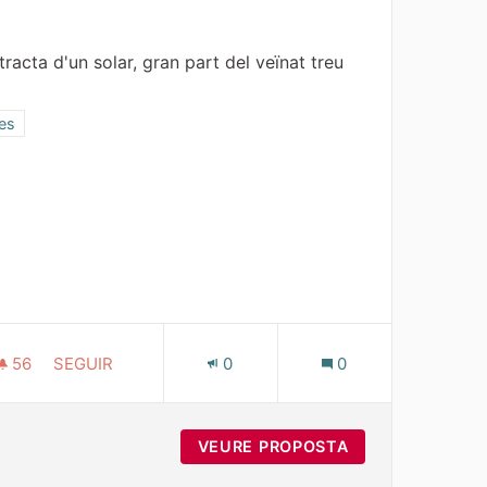
racta d'un solar, gran part del veïnat treu
categoria: Zones verdes i espais lliures
res
56
56 SEGUIDORES
SEGUIR
0
0
PLAÇA PALAU DE CONGESSOS
NTS CHARTREUSE
VEURE PROPOSTA
PLAÇA PALAU D