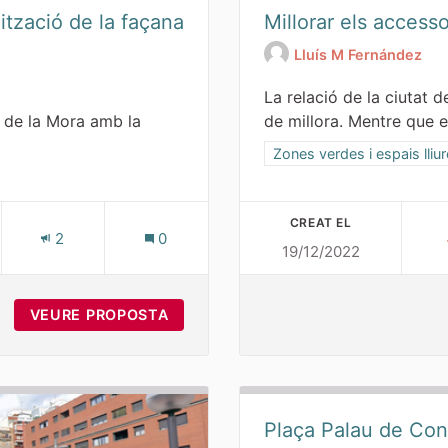
lització de la façana
Millorar els accesso
Lluís M Fernández
La relació de la ciutat 
a de la Mora amb la
de millora. Mentre que el
Resultats al filtrar per la 
Zones verdes i espais lliu
i espais lliures
CREAT EL
ES
2
0
19/12/2022
L LA MORA-TAMARIT: NATURALITZACIÓ DE LA FAÇANA MARÍT
VEURE PROPOSTA
PARC LITORAL LA MORA-TAMARIT: 
Plaça Palau de Co