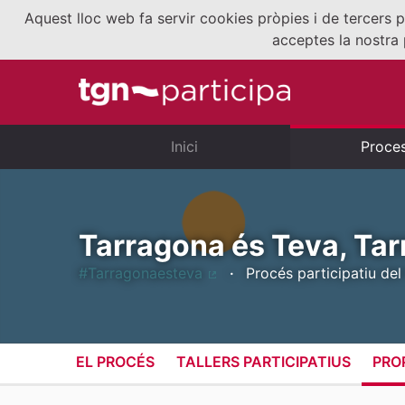
Aquest lloc web fa servir cookies pròpies i de tercers p
acceptes la nostra 
Inici
Proce
Tarragona és Teva, Tar
#Tarragonaesteva
Procés participatiu del
(Enllaç extern)
EL PROCÉS
TALLERS PARTICIPATIUS
PRO