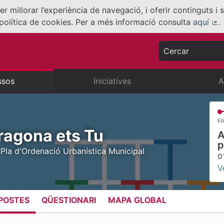
er millorar l’experiència de navegació, i oferir continguts i
política de cookies. Per a més informació consulta
aquí
.
(E
Cercar
ssos
Iniciatives
A
FA
ragona ets Tu
A
p
 Pla d'Ordenació Urbanística Municipal
0
V
POSTES
QÜESTIONARI
MAPA GLOBAL