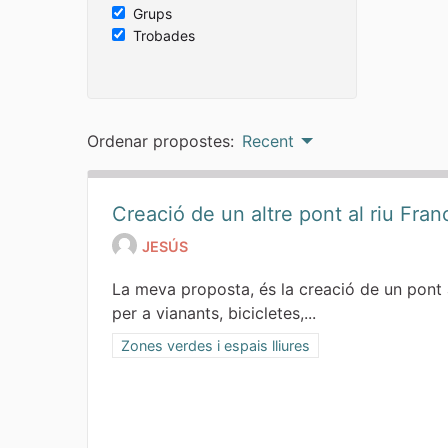
Grups
Trobades
Ordenar propostes:
Recent
Creació de un altre pont al riu Franc
JESÚS
La meva proposta, és la creació de un pont a
per a vianants, bicicletes,...
Resultats al filtrar per la categoria: Zones verdes 
Zones verdes i espais lliures