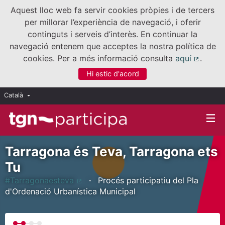
Aquest lloc web fa servir cookies pròpies i de tercers
per millorar l’experiència de navegació, i oferir
continguts i serveis d’interès. En continuar la
navegació entenem que acceptes la nostra política de
cookies. Per a més informació consulta
aquí
.
(Enllaç
Hi estic d'acord
Català
Triar la llengua
Elegir el idioma
Tarragona és Teva, Tarragona ets
Tu
#Tarragonaesteva
Procés participatiu del Pla
(Enllaç extern)
d'Ordenació Urbanística Municipal