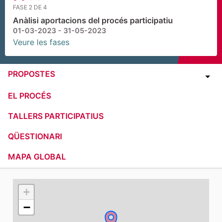
FASE 2 DE 4
Anàlisi aportacions del procés participatiu
01-03-2023 - 31-05-2023
Veure les fases
PROPOSTES
EL PROCÉS
TALLERS PARTICIPATIUS
QÜESTIONARI
MAPA GLOBAL
El següent element és un mapa que presenta els compone
+
−