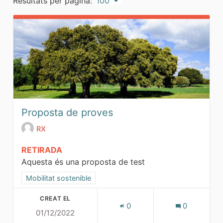
Resultats per pàgina:
100
Proposta de proves
RX
RETIRADA
Aquesta és una proposta de test
Resultats al filtrar per la categoria: Mobilitat sostenible
Mobilitat sostenible
CREAT EL
0
0
01/12/2022