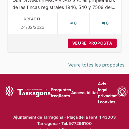
Que DIVARIAN PROPIEDAD S.A. es propietarias
de las fincas registrales 1946, 540 y 7509 del...
CREAT EL
0
0
24/02/2023
VEURE PROPOSTA
SUGER
Veure totes les propostes
Avís
Preguntes
legal,
Accessibilitat
freqüents
privacitat
i cookies
Ajuntament de Tarragona - Plaça de la Font, 1 43003
Tarragona - Tel. 977296100