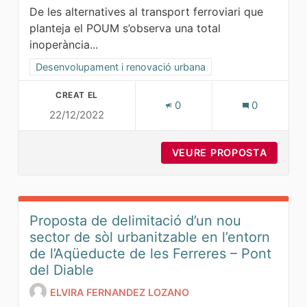
De les alternatives al transport ferroviari que
planteja el POUM s’observa una total
inoperància...
Resultats al filtrar per la categoria: Desenvolupament i ren
Desenvolupament i renovació urbana
CREAT EL
0
0
22/12/2022
VEURE PROPOSTA
REHABI
Proposta de delimitació d’un nou
sector de sòl urbanitzable en l’entorn
de l’Aqüeducte de les Ferreres – Pont
del Diable
ELVIRA FERNANDEZ LOZANO