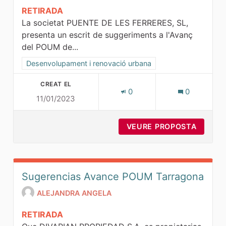
RETIRADA
La societat PUENTE DE LES FERRERES, SL,
presenta un escrit de suggeriments a l'Avanç
del POUM de...
Resultats al filtrar per la categoria: Desenvolupament i ren
Desenvolupament i renovació urbana
CREAT EL
0
0
11/01/2023
VEURE PROPOSTA
PROPOS
Sugerencias Avance POUM Tarragona
ALEJANDRA ANGELA
RETIRADA