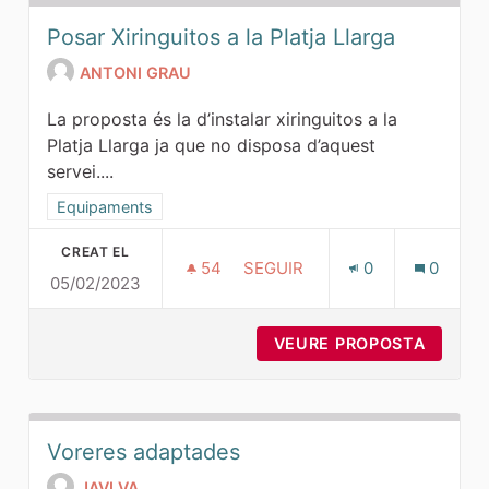
Posar Xiringuitos a la Platja Llarga
ANTONI GRAU
La proposta és la d’instalar xiringuitos a la
Platja Llarga ja que no disposa d’aquest
servei....
Resultats al filtrar per la categoria: Equipaments
Equipaments
CREAT EL
54
54 SEGUIDORES
SEGUIR
0
0
05/02/2023
POSAR XIRINGUITOS A LA PLA
VEURE PROPOSTA
POSAR 
Voreres adaptades
JAVI VA