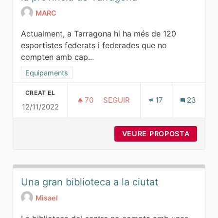
MARC
Actualment, a Tarragona hi ha més de 120
esportistes federats i federades que no
compten amb cap...
Resultats al filtrar per la categoria: Equipaments
Equipaments
CREAT EL
70
70 SEGUIDORES
SEGUIR
17
23
12/11/2022
COMPLEX ESPORTIU MUNICIPAL D
VEURE PROPOSTA
COMPLE
Una gran biblioteca a la ciutat
Misael