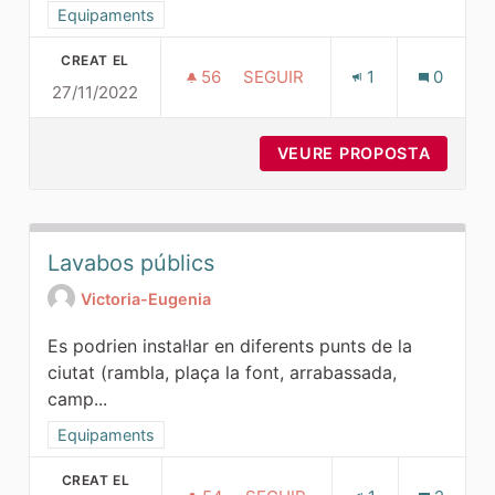
Resultats al filtrar per la categoria: Equipaments
Equipaments
CREAT EL
56
56 SEGUIDORES
SEGUIR
1
0
27/11/2022
ZONES ESPORTIVES AL CENTR
VEURE PROPOSTA
ZONES 
Lavabos públics
Victoria-Eugenia
Es podrien instal·lar en diferents punts de la
ciutat (rambla, plaça la font, arrabassada,
camp...
Resultats al filtrar per la categoria: Equipaments
Equipaments
CREAT EL