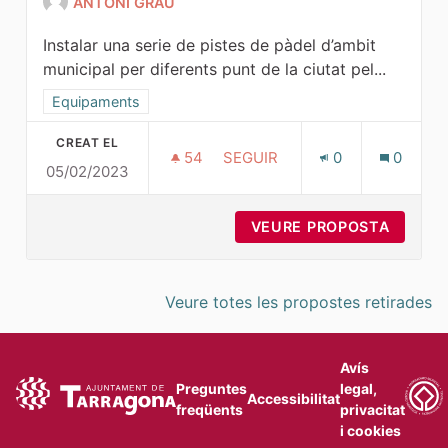
ANTONI GRAU
Instalar una serie de pistes de pàdel d’ambit
municipal per diferents punt de la ciutat pel...
Resultats al filtrar per la categoria: Equipaments
Equipaments
CREAT EL
54
54 SEGUIDORES
SEGUIR
0
0
05/02/2023
INSTALACIÓ PISTES DE PÁDEL
VEURE PROPOSTA
INSTAL
Veure totes les propostes retirades
Avís
Preguntes
legal,
Accessibilitat
freqüents
privacitat
i cookies