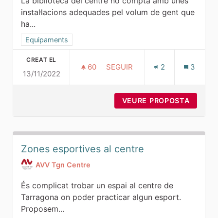
La biblioteca del centre no compta amb unes
instal·lacions adequades pel volum de gent que
ha...
Resultats al filtrar per la categoria: Equipaments
Equipaments
CREAT EL
60
60 SEGUIDORES
SEGUIR
2
3
13/11/2022
UNA GRAN BIBLIOTECA A LA C
VEURE PROPOSTA
UNA GR
Zones esportives al centre
AVV Tgn Centre
És complicat trobar un espai al centre de
Tarragona on poder practicar algun esport.
Proposem...