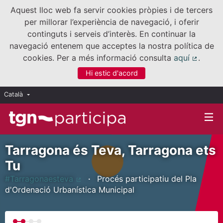
Aquest lloc web fa servir cookies pròpies i de tercers
per millorar l’experiència de navegació, i oferir
continguts i serveis d’interès. En continuar la
navegació entenem que acceptes la nostra política de
cookies. Per a més informació consulta
aquí
.
(Enllaç
Hi estic d'acord
Català
Triar la llengua
Elegir el idioma
Tarragona és Teva, Tarragona ets
Tu
#Tarragonaesteva
Procés participatiu del Pla
(Enllaç extern)
d'Ordenació Urbanística Municipal