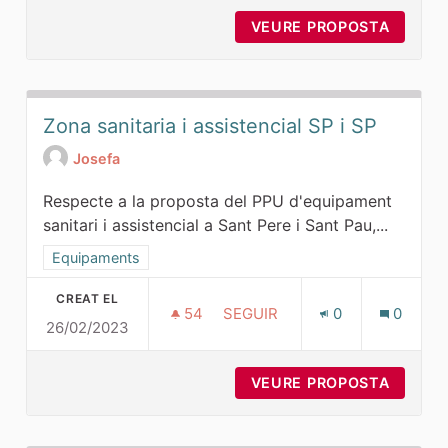
VEURE PROPOSTA
OBRIR 
Zona sanitaria i assistencial SP i SP
Josefa
Respecte a la proposta del PPU d'equipament
sanitari i assistencial a Sant Pere i Sant Pau,...
Resultats al filtrar per la categoria: Equipaments
Equipaments
CREAT EL
54
54 SEGUIDORES
SEGUIR
0
0
26/02/2023
ZONA SANITARIA I ASSISTENCI
VEURE PROPOSTA
ZONA S