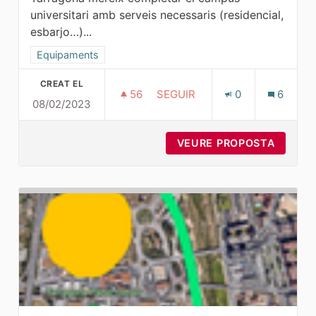
universitari amb serveis necessaris (residencial,
esbarjo…)...
Resultats al filtrar per la categoria: Equipaments
Equipaments
CREAT EL
56
56 SEGUIDORES
SEGUIR
0
6
08/02/2023
CAMPUS UNIVERSITARI MODERN
VEURE PROPOSTA
CAMPUS