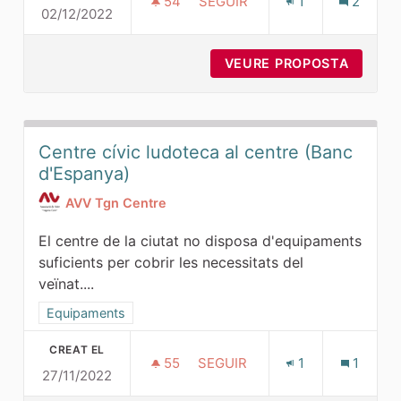
54
54 SEGUIDORES
SEGUIR
1
2
02/12/2022
LAVABOS PÚBLICS
VEURE PROPOSTA
LAVABO
Centre cívic ludoteca al centre (Banc
d'Espanya)
AVV Tgn Centre
El centre de la ciutat no disposa d'equipaments
suficients per cobrir les necessitats del
veïnat....
Resultats al filtrar per la categoria: Equipaments
Equipaments
CREAT EL
55
55 SEGUIDORES
SEGUIR
1
1
27/11/2022
CENTRE CÍVIC LUDOTECA AL 