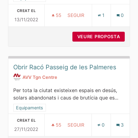
CREAT EL
55
55 SEGUIDORES
SEGUIR
1
0
13/11/2022
PISCINAS MUNICIPALES
VEURE PROPOSTA
PISCIN
Obrir Racó Passeig de les Palmeres
AVV Tgn Centre
Per tota la ciutat existeixen espais en desús,
solars abandonats i caus de brutícia que es...
Resultats al filtrar per la categoria: Equipaments
Equipaments
CREAT EL
55
55 SEGUIDORES
SEGUIR
0
3
27/11/2022
OBRIR RACÓ PASSEIG DE LES 