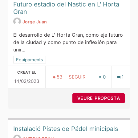
Futuro estadio del Nastic en L' Horta
Gran
Jorge Juan
El desarrollo de L' Horta Gran, como eje futuro
de la ciudad y como punto de inflexión para
unir...
Resultats al filtrar per la categoria: Equipaments
Equipaments
CREAT EL
53
53 SEGUIDORES
SEGUIR
0
1
14/02/2023
FUTURO ESTADIO DEL NASTIC 
VEURE PROPOSTA
FUTURO
Instalació Pistes de Pádel minicipals