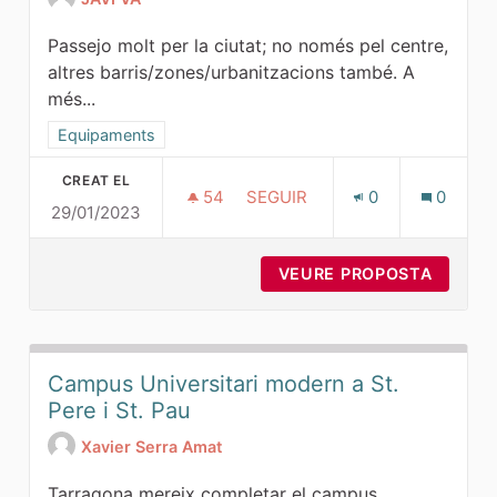
Passejo molt per la ciutat; no només pel centre,
altres barris/zones/urbanitzacions també. A
més...
Resultats al filtrar per la categoria: Equipaments
Equipaments
CREAT EL
54
54 SEGUIDORES
SEGUIR
0
0
29/01/2023
VORERES ADAPTADES
VEURE PROPOSTA
VORER
Campus Universitari modern a St.
Pere i St. Pau
Xavier Serra Amat
Tarragona mereix completar el campus