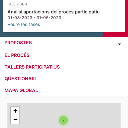
FASE 2 DE 4
Anàlisi aportacions del procés participatiu
01-03-2023 - 31-05-2023
Veure les fases
PROPOSTES
EL PROCÉS
TALLERS PARTICIPATIUS
QÜESTIONARI
MAPA GLOBAL
El següent element és un mapa que presenta els compone
+
−
2