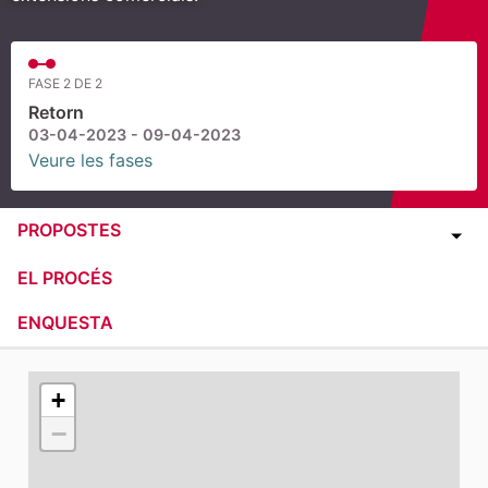
FASE 2 DE 2
Retorn
03-04-2023 - 09-04-2023
Veure les fases
PROPOSTES
EL PROCÉS
ENQUESTA
El següent element és un mapa que presenta els compone
+
−