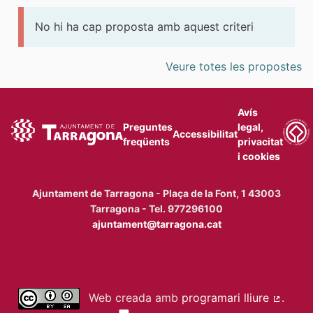
No hi ha cap proposta amb aquest criteri
Veure totes les propostes
Avís
Preguntes
legal,
Accessibilitat
freqüents
privacitat
i cookies
Ajuntament de Tarragona - Plaça de la Font, 1 43003
Tarragona - Tel. 977296100
ajuntament@tarragona.cat
Web creada amb
programari lliure
.
(Enllaç