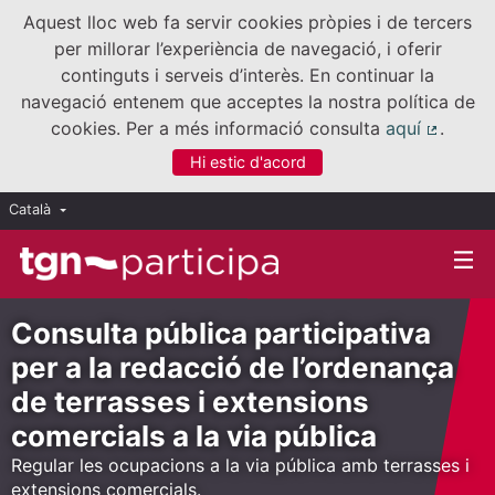
Aquest lloc web fa servir cookies pròpies i de tercers
per millorar l’experiència de navegació, i oferir
continguts i serveis d’interès. En continuar la
navegació entenem que acceptes la nostra política de
cookies. Per a més informació consulta
aquí
.
(Enllaç
Hi estic d'acord
Català
Triar la llengua
Elegir el idioma
Consulta pública participativa
per a la redacció de l’ordenança
de terrasses i extensions
comercials a la via pública
Regular les ocupacions a la via pública amb terrasses i
extensions comercials.