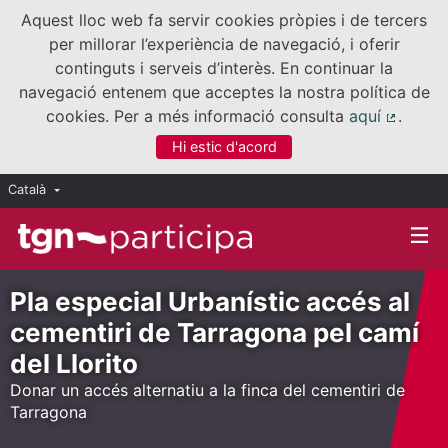
Aquest lloc web fa servir cookies pròpies i de tercers
per millorar l’experiència de navegació, i oferir
continguts i serveis d’interès. En continuar la
navegació entenem que acceptes la nostra política de
cookies. Per a més informació consulta
aquí
.
(Enllaç
Hi estic d'acord
Català
Triar la llengua
Elegir el idioma
Pla especial Urbanístic accés al
cementiri de Tarragona pel camí
del Llorito
Donar un accés alternatiu a la finca del cementiri de
Tarragona