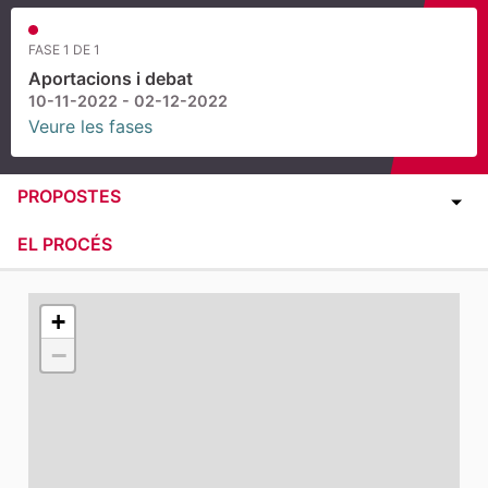
FASE 1 DE 1
Aportacions i debat
10-11-2022 - 02-12-2022
Veure les fases
PROPOSTES
EL PROCÉS
El següent element és un mapa que presenta els compone
+
−