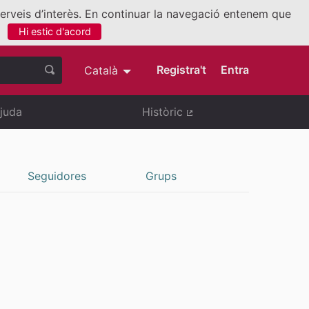
 serveis d’interès. En continuar la navegació entenem que
Hi estic d'acord
nllaç extern)
Registra't
Entra
Català
Triar la llengua
Elegir el idioma
juda
Històric
(Enllaç extern)
Seguidores
Grups