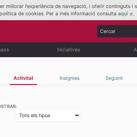
er millorar l’experiència de navegació, i oferir continguts i
política de cookies. Per a més informació consulta
aquí
.
(E
Cercar
ssos
Iniciatives
A
Activitat
Insígnies
Seguint
STRAR: