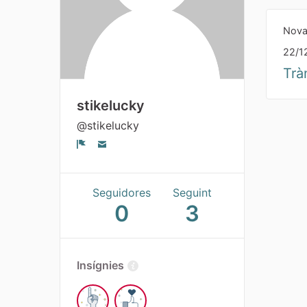
Nova
22/1
Trà
stikelucky
@stikelucky
Denúncia
Seguidores
Seguint
0
3
Insígnies