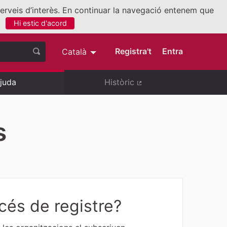
 serveis d’interès. En continuar la navegació entenem que
Hi estic d'acord
nllaç extern)
Registra't
Entra
Català
Triar la llengua
Elegir el idioma
juda
Històric
(Enllaç extern)
s
és de registre?