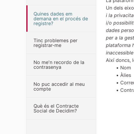
La platafor
Un dels eixo
Quines dades em
i la privaci
demana en el procés de
i/o possibil
registre?
dades person
per a la ges
Tinc problemes per
registrar-me
plataforma h
inaccessible 
Així doncs, 
No me'n recordo de la
contrasenya
Nom
Àlies
Corre
No puc accedir al meu
compte
Contr
Què és el Contracte
Social de Decidim?