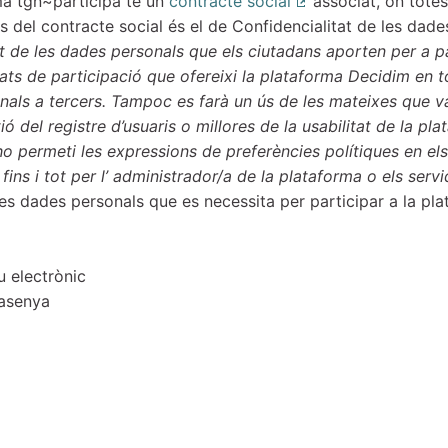
ma tgn~participa té un
contracte social
associat, on totes
(Enllaç extern)
s del contracte social és el de Confidencialitat de les dades
tat de les dades personals que els ciutadans aporten per a pa
itats de participació que ofereixi la plataforma Decidim en
als a tercers. Tampoc es farà un ús de les mateixes que va
tió del registre d’usuaris o millores de la usabilitat de la p
o permeti les expressions de preferències polítiques en e
fins i tot per l’ administrador/a de la plataforma o els servi
les dades personals que es necessita per participar a la pl
u electrònic
asenya