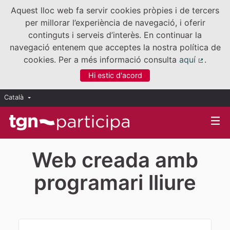
Aquest lloc web fa servir cookies pròpies i de tercers
per millorar l’experiència de navegació, i oferir
continguts i serveis d’interès. En continuar la
navegació entenem que acceptes la nostra política de
cookies. Per a més informació consulta
aquí
.
(Enllaç
Hi estic d'acord
Català
Triar la llengua
Elegir el idioma
Web creada amb
programari lliure