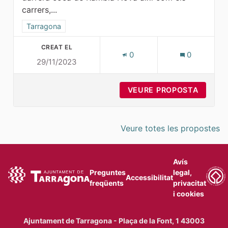
carrers,...
Resultats al filtrar per l'àmbit: Tarragona
Tarragona
CREAT EL
0
0
29/11/2023
VEURE PROPOSTA
FER PE
Veure totes les propostes
Avís
Preguntes
legal,
Accessibilitat
freqüents
privacitat
i cookies
Ajuntament de Tarragona - Plaça de la Font, 1 43003