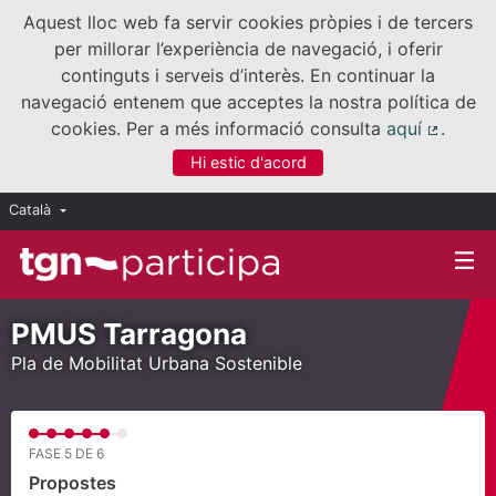
Aquest lloc web fa servir cookies pròpies i de tercers
per millorar l’experiència de navegació, i oferir
continguts i serveis d’interès. En continuar la
navegació entenem que acceptes la nostra política de
cookies. Per a més informació consulta
aquí
.
(Enllaç
Hi estic d'acord
Català
Triar la llengua
Elegir el idioma
PMUS Tarragona
Pla de Mobilitat Urbana Sostenible
FASE 5 DE 6
Propostes