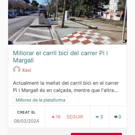
Millorar el carril bici del carrer Pi i
Margall
Xavi
Actualment la meitat del carril bici en el carrer
Pi i Margall és en calçada, mentre que l'altra...
Resultats al filtrar per l'àmbit: Millores de la plataforma
Millores de la plataforma
CREAT EL
16
16 SEGUIDORES
SEGUIR
3
0
08/03/2024
MILLORAR EL CARRIL BICI DEL