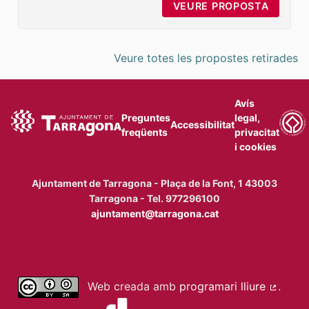
VEURE PROPOSTA
MILLOR
Veure totes les propostes retirades
Avís
Preguntes
legal,
Accessibilitat
freqüents
privacitat
i cookies
Ajuntament de Tarragona - Plaça de la Font, 1 43003
Tarragona - Tel. 977296100
ajuntament@tarragona.cat
Web creada amb
programari lliure
.
(Enllaç