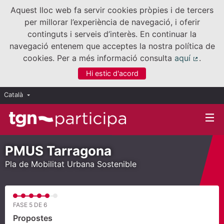
Aquest lloc web fa servir cookies pròpies i de tercers
per millorar l’experiència de navegació, i oferir
continguts i serveis d’interès. En continuar la
navegació entenem que acceptes la nostra política de
cookies. Per a més informació consulta
aquí
.
(Enllaç
Hi estic d'acord
Català
Triar la llengua
Elegir el idioma
PMUS Tarragona
Pla de Mobilitat Urbana Sostenible
FASE 5 DE 6
Propostes