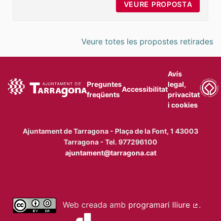
VEURE PROPOSTA
MILLOR
Veure totes les propostes retirades
Avís
Preguntes
legal,
Accessibilitat
freqüents
privacitat
i cookies
Ajuntament de Tarragona - Plaça de la Font, 1 43003
Tarragona - Tel. 977296100
ajuntament@tarragona.cat
Web creada amb
programari lliure
.
(Enllaç