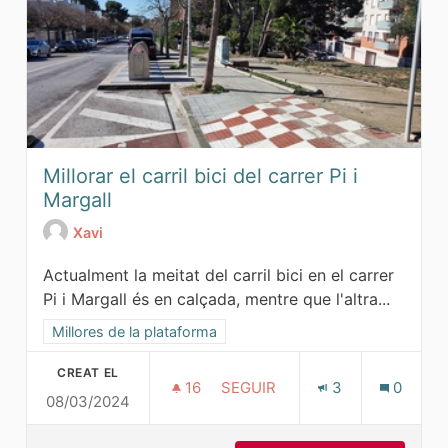
Millorar el carril bici del carrer Pi i
Margall
Xavi
Actualment la meitat del carril bici en el carrer
Pi i Margall és en calçada, mentre que l'altra...
Resultats al filtrar per l'àmbit: Millores de la plataforma
Millores de la plataforma
CREAT EL
16
16 SEGUIDORES
SEGUIR
3
0
08/03/2024
MILLORAR EL CARRIL BICI DEL