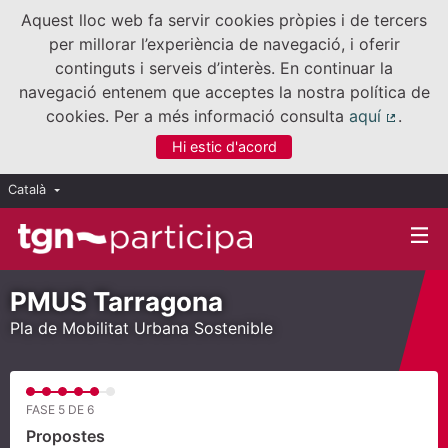
Aquest lloc web fa servir cookies pròpies i de tercers
per millorar l’experiència de navegació, i oferir
continguts i serveis d’interès. En continuar la
navegació entenem que acceptes la nostra política de
cookies. Per a més informació consulta
aquí
.
(Enllaç
Hi estic d'acord
Català
Triar la llengua
Elegir el idioma
PMUS Tarragona
Pla de Mobilitat Urbana Sostenible
FASE 5 DE 6
Propostes