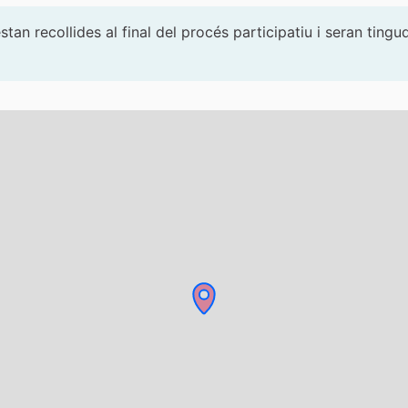
tan recollides al final del procés participatiu i seran ti
 components d'aquesta pàgina com a punts al mapa. L'elemen