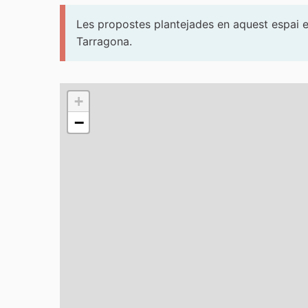
Les propostes plantejades en aquest espai es
Tarragona.
El següent element és un mapa que presenta els
+
−