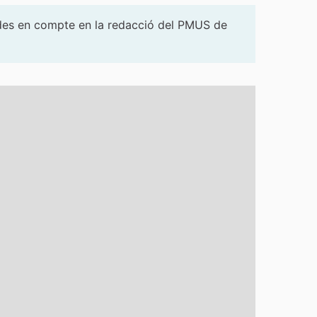
ngudes en compte en la redacció del PMUS de
t es pot fer servir amb un lector de pantalla però pot ser