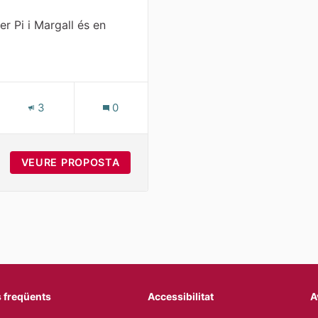
er Pi i Margall és en
aforma
S
3
0
CARRIL BICI DEL CARRER PI I MARGALL
VEURE PROPOSTA
MILLORAR EL CARRIL BICI DEL CARR
 freqüents
Accessibilitat
A