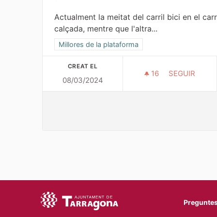
Actualment la meitat del carril bici en el carr
calçada, mentre que l'altra...
Resultats al filtrar per l'àmbit: Millores de la plat
Millores de la plataforma
CREAT EL
16
16 SEGUIDORE
SEGUIR
08/03/2024
MILLORAR EL 
Preguntes