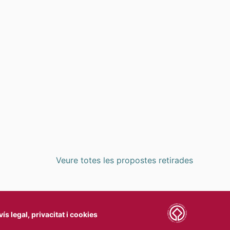
ER PI I MARGALL
Veure totes les propostes retirades
vís legal, privacitat i cookies