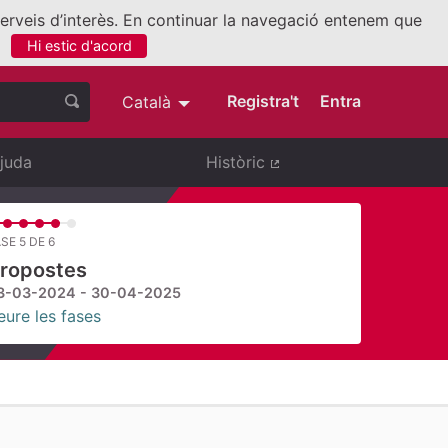
 serveis d’interès. En continuar la navegació entenem que
Hi estic d'acord
nllaç extern)
Registra't
Entra
Català
Triar la llengua
Elegir el idioma
juda
Històric
(Enllaç extern)
SE 5 DE 6
ropostes
3-03-2024 - 30-04-2025
eure les fases