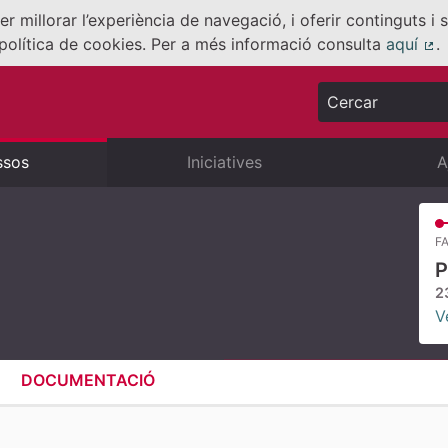
er millorar l’experiència de navegació, i oferir continguts i
política de cookies. Per a més informació consulta
aquí
.
(E
Cercar
ssos
Iniciatives
A
FA
P
2
V
DOCUMENTACIÓ