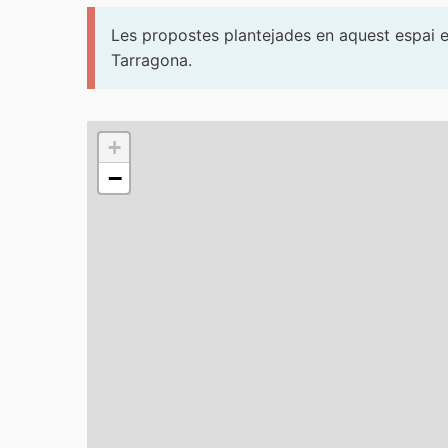
Les propostes plantejades en aquest espai es
Tarragona.
El següent element és un mapa que presenta els
+
−