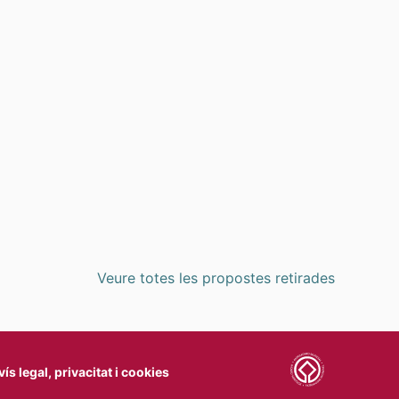
ER PI I MARGALL
Veure totes les propostes retirades
vís legal, privacitat i cookies