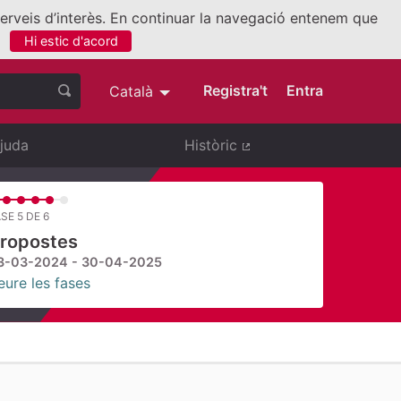
 serveis d’interès. En continuar la navegació entenem que
Hi estic d'acord
nllaç extern)
Registra't
Entra
Català
Triar la llengua
Elegir el idioma
juda
Històric
(Enllaç extern)
SE 5 DE 6
ropostes
3-03-2024 - 30-04-2025
eure les fases