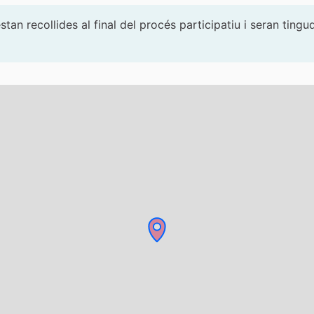
tan recollides al final del procés participatiu i seran ti
 components d'aquesta pàgina com a punts al mapa. L'elemen