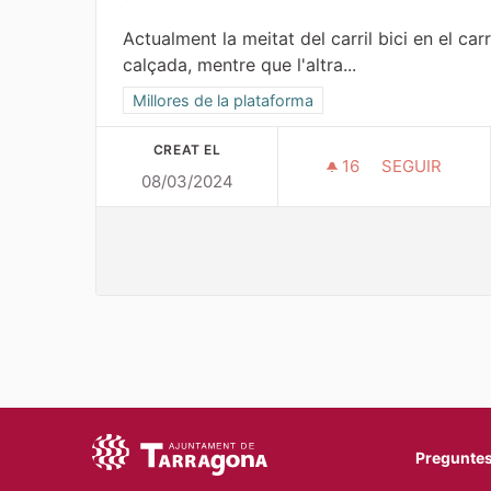
Actualment la meitat del carril bici en el carr
calçada, mentre que l'altra...
Resultats al filtrar per l'àmbit: Millores de la plat
Millores de la plataforma
CREAT EL
16
16 SEGUIDORE
SEGUIR
08/03/2024
MILLORAR EL 
Preguntes