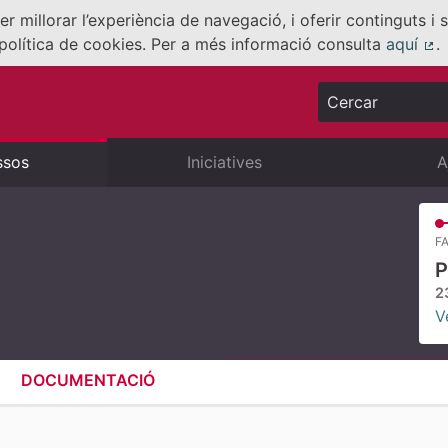
er millorar l’experiència de navegació, i oferir continguts i
política de cookies. Per a més informació consulta
aquí
.
(E
Cercar
ssos
Iniciatives
A
FA
P
2
V
DOCUMENTACIÓ