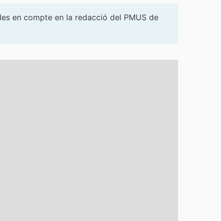
ngudes en compte en la redacció del PMUS de
t es pot fer servir amb un lector de pantalla però pot ser