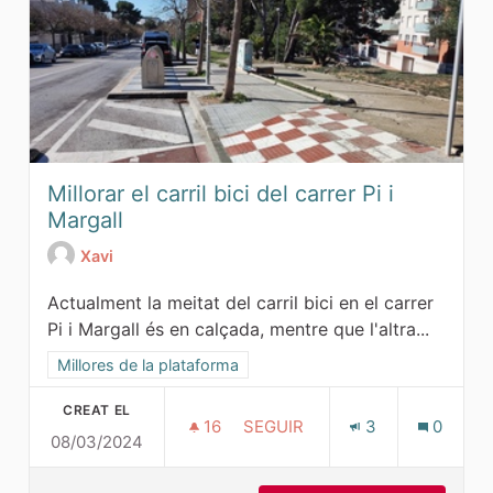
Millorar el carril bici del carrer Pi i
Margall
Xavi
Actualment la meitat del carril bici en el carrer
Pi i Margall és en calçada, mentre que l'altra...
Resultats al filtrar per l'àmbit: Millores de la plataforma
Millores de la plataforma
CREAT EL
16
16 SEGUIDORES
SEGUIR
3
0
08/03/2024
MILLORAR EL CARRIL BICI DEL