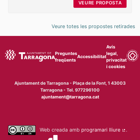
VEURE PROPOSTA
MILLOR
Veure totes les propostes retirades
Avís
Preguntes
legal,
Accessibilitat
freqüents
privacitat
i cookies
Ajuntament de Tarragona - Plaça de la Font, 1 43003
Tarragona - Tel. 977296100
ajuntament@tarragona.cat
Web creada amb
programari lliure
.
(Enllaç