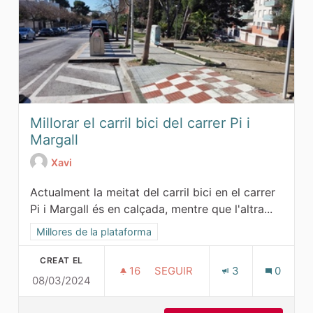
Millorar el carril bici del carrer Pi i
Margall
Xavi
Actualment la meitat del carril bici en el carrer
Pi i Margall és en calçada, mentre que l'altra...
Resultats al filtrar per l'àmbit: Millores de la plataforma
Millores de la plataforma
CREAT EL
16
16 SEGUIDORES
SEGUIR
3
0
08/03/2024
MILLORAR EL CARRIL BICI DEL