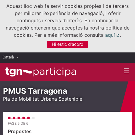
Aquest lloc web fa servir cookies pròpies i de tercers
per millorar l’experiència de navegació, i oferir
continguts i serveis d’interès. En continuar la
navegació entenem que acceptes la nostra política de
cookies. Per a més informació consulta
aquí
.
(Enllaç
Hi estic d'acord
Català
Triar la llengua
Elegir el idioma
PMUS Tarragona
Pla de Mobilitat Urbana Sostenible
FASE 5 DE 6
Propostes