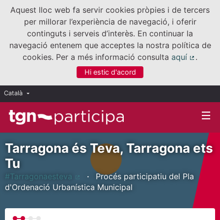
Aquest lloc web fa servir cookies pròpies i de tercers
per millorar l’experiència de navegació, i oferir
continguts i serveis d’interès. En continuar la
navegació entenem que acceptes la nostra política de
cookies. Per a més informació consulta
aquí
.
(Enllaç
Hi estic d'acord
Català
Triar la llengua
Elegir el idioma
Tarragona és Teva, Tarragona ets
Tu
#Tarragonaesteva
Procés participatiu del Pla
(Enllaç extern)
d'Ordenació Urbanística Municipal