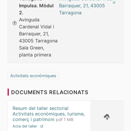
Impulsa. Mòdul
(Enllaç 
2.
Avinguda
Cardenal Vidal i
Barraquer, 21,
43005 Tarragona
Sala Green,
planta primera
Resultats al filtrar per la categoria: Activitats econòmiques
Activitats econòmiques
DOCUMENTS RELACIONATS
Resum del taller sectorial
Activitats econòmiques, turisme,
comerç i patrimoni
pdf 1 MB
Acta del taller
(Enllaç extern)