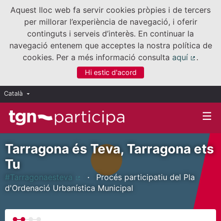
Aquest lloc web fa servir cookies pròpies i de tercers
per millorar l’experiència de navegació, i oferir
continguts i serveis d’interès. En continuar la
navegació entenem que acceptes la nostra política de
cookies. Per a més informació consulta
aquí
.
(Enllaç
Hi estic d'acord
Català
Triar la llengua
Elegir el idioma
Tarragona és Teva, Tarragona ets
Tu
#Tarragonaesteva
Procés participatiu del Pla
(Enllaç extern)
d'Ordenació Urbanística Municipal