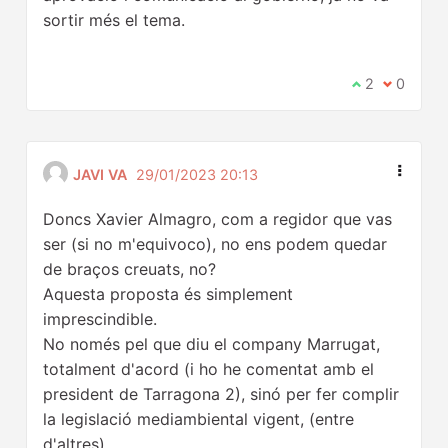
sortir més el tema.
Estic d'acord
2
No estic 
0
JAVI VA
29/01/2023 20:13
Doncs Xavier Almagro, com a regidor que vas
ser (si no m'equivoco), no ens podem quedar
de braços creuats, no?
Aquesta proposta és simplement
imprescindible.
No només pel que diu el company Marrugat,
totalment d'acord (i ho he comentat amb el
president de Tarragona 2), sinó per fer complir
la legislació mediambiental vigent, (entre
d'altres).