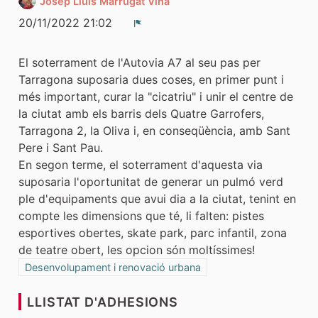
Josep Lluís Marrugat Viña
20/11/2022 21:02
Denúncia
El soterrament de l'Autovia A7 al seu pas per
Tarragona suposaria dues coses, en primer punt i
més important, curar la "cicatriu" i unir el centre de
la ciutat amb els barris dels Quatre Garrofers,
Tarragona 2, la Oliva i, en conseqüència, amb Sant
Pere i Sant Pau.
En segon terme, el soterrament d'aquesta via
suposaria l'oportunitat de generar un pulmó verd
ple d'equipaments que avui dia a la ciutat, tenint en
compte les dimensions que té, li falten: pistes
esportives obertes, skate park, parc infantil, zona
de teatre obert, les opcion són moltíssimes!
Resultats al filtrar per la categoria: Desenvolupament i renov
Desenvolupament i renovació urbana
LLISTAT D'ADHESIONS