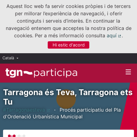
Aquest lloc web fa servir cookies pròpies i de tercers
per millorar l’experiència de navegació, i oferir
continguts i serveis d’interès. En continuar la
navegació entenem que acceptes la nostra política de
cookies. Per a més informació consulta
aquí
.
(Enllaç
Hi estic d'acord
Català
Triar la llengua
Elegir el idioma
Tarragona és Teva, Tarragona ets
Tu
#Tarragonaesteva
Procés participatiu del Pla
(Enllaç extern)
d'Ordenació Urbanística Municipal