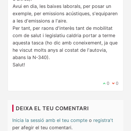
Avui en dia, les baixes laborals, per posar un
exemple, per emissions acústiques, s'equiparen
a les d'emissions a l'aire.
Per tant, per raons d'interès tant de mobilitat
com de salut i legislatiu caldria portar a terme
aquesta tasca (ho dic amb coneixement, ja que
he viscut molts anys al costat de l'autovia,
abans la N-340).
Salut!
Estic d'acord
0
No estic 
0
DEIXA EL TEU COMENTARI
Inicia la sessió amb el teu compte
o
registra't
per afegir el teu comentari.