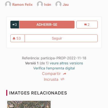
Ramon Felix
Iván
Jau
3
ADHERIR-SE
SOTERRAMENT DE L'A7
Soterrament de
2
53
Seguir
Soterrament de l'A7
53 seguidores
Referència: participa-PROP-2022-11-18
Versió 1
(de 1)
veure altres versions
Verifica l'empremta digital
Compartir
Incrusta
IMATGES RELACIONADES