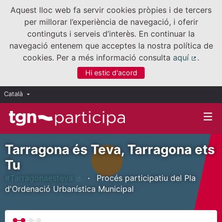
Aquest lloc web fa servir cookies pròpies i de tercers
per millorar l’experiència de navegació, i oferir
continguts i serveis d’interès. En continuar la
navegació entenem que acceptes la nostra política de
cookies. Per a més informació consulta
aquí
.
(Enllaç
Hi estic d'acord
Català
Triar la llengua
Elegir el idioma
Tarragona és Teva, Tarragona ets
Tu
#Tarragonaesteva
Procés participatiu del Pla
(Enllaç extern)
d'Ordenació Urbanística Municipal