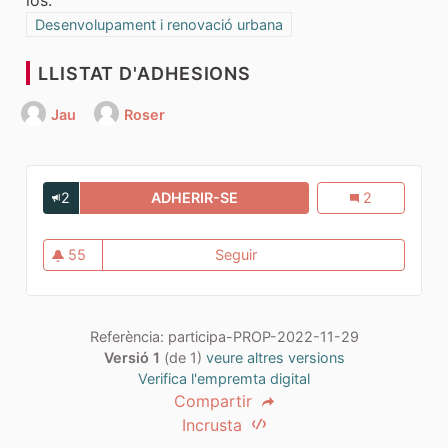
Resultats al filtrar per la categoria: Desenvolupament i renov
Desenvolupament i renovació urbana
LLISTAT D'ADHESIONS
Jau
Roser
2
ADHERIR-SE
PENALITZAR LOCALS BUITS
Penalitzar loca
2
55
Seguir
Penalitzar locals buits
55 seguidores
Referència: participa-PROP-2022-11-29
Versió 1
(de 1)
veure altres versions
Verifica l'empremta digital
Compartir
Incrusta