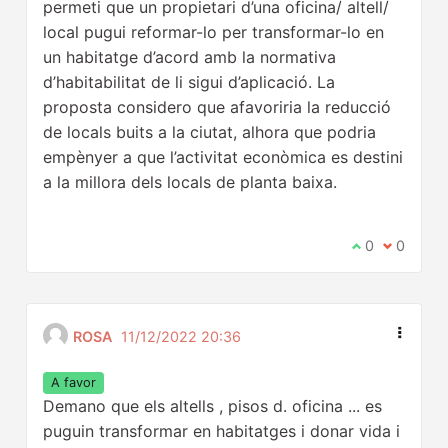
permeti que un propietari d’una oficina/ altell/
local pugui reformar-lo per transformar-lo en
un habitatge d’acord amb la normativa
d’habitabilitat de li sigui d’aplicació. La
proposta considero que afavoriria la reducció
de locals buits a la ciutat, alhora que podria
empènyer a que l’activitat econòmica es destini
a la millora dels locals de planta baixa.
Estic d'acord
0
No estic 
0
ROSA
11/12/2022 20:36
A favor
Demano que els altells , pisos d. oficina ... es
puguin transformar en habitatges i donar vida i