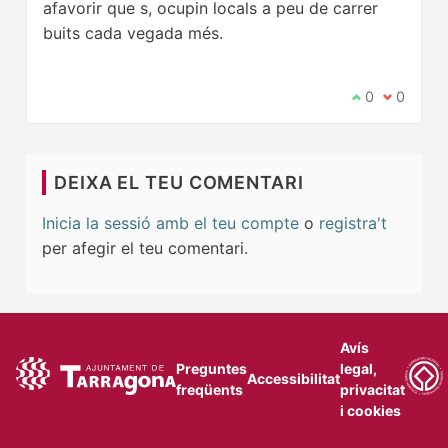
afavorir que s, ocupin locals a peu de carrer
buits cada vegada més.
Estic d'acord
0
No estic 
0
DEIXA EL TEU COMENTARI
Inicia la sessió amb el teu compte
o
registra't
per afegir el teu comentari.
Avís
Preguntes
legal,
Accessibilitat
freqüents
privacitat
i cookies