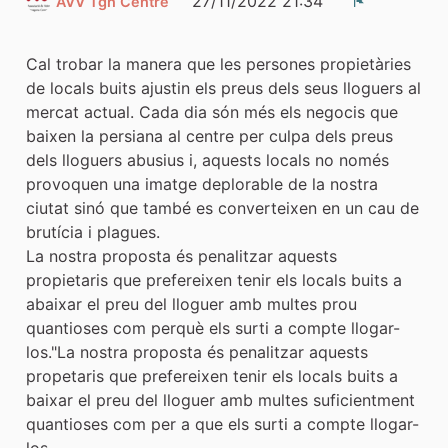
27/11/2022 21:34
AVV Tgn Centre
Denúncia
Cal trobar la manera que les persones propietàries
de locals buits ajustin els preus dels seus lloguers al
mercat actual. Cada dia són més els negocis que
baixen la persiana al centre per culpa dels preus
dels lloguers abusius i, aquests locals no només
provoquen una imatge deplorable de la nostra
ciutat sinó que també es converteixen en un cau de
brutícia i plagues.
La nostra proposta és penalitzar aquests
propietaris que prefereixen tenir els locals buits a
abaixar el preu del lloguer amb multes prou
quantioses com perquè els surti a compte llogar-
los."La nostra proposta és penalitzar aquests
propetaris que prefereixen tenir els locals buits a
baixar el preu del lloguer amb multes suficientment
quantioses com per a que els surti a compte llogar-
los.