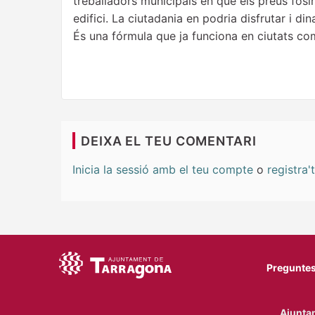
treballadors municipals en què els preus fosin
edifici. La ciutadania en podria disfrutar i din
És una fórmula que ja funciona en ciutats com
DEIXA EL TEU COMENTARI
Inicia la sessió amb el teu compte
o
registra't
Preguntes
Ajuntam