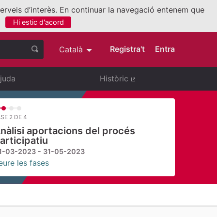
 serveis d’interès. En continuar la navegació entenem que
Hi estic d'acord
nllaç extern)
Registra't
Entra
Català
Triar la llengua
Elegir el idioma
juda
Històric
(Enllaç extern)
SE 2 DE 4
nàlisi aportacions del procés
articipatiu
1-03-2023 - 31-05-2023
eure les fases