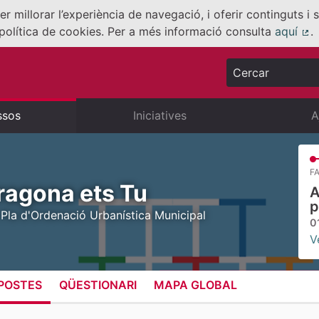
er millorar l’experiència de navegació, i oferir continguts i
política de cookies. Per a més informació consulta
aquí
.
(E
Cercar
ssos
Iniciatives
A
FA
ragona ets Tu
A
p
 Pla d'Ordenació Urbanística Municipal
0
V
POSTES
QÜESTIONARI
MAPA GLOBAL