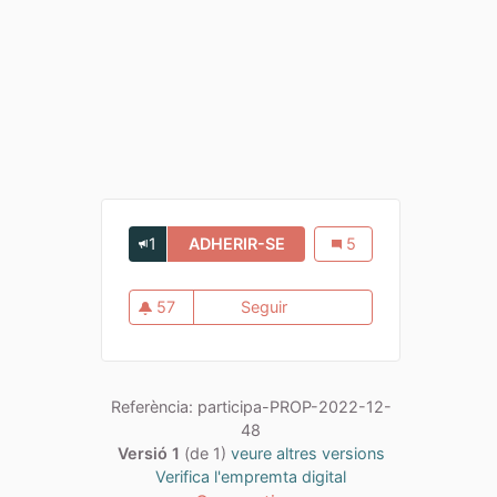
1
ADHERIR-SE
PARC DE LA CIUTAT: INCLU
Parc de la ciutat: Inclus
5
57
Seguir
Parc de la ciutat: Inclusiu i c
57 seguidores
Referència: participa-PROP-2022-12-
48
Versió 1
(de 1)
veure altres versions
Verifica l'empremta digital