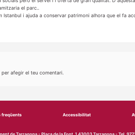
 socials però el servei i l oferta de gran qualitat. D aques
amitzaria el parc..
 Istanbul i ajuda a conservar patrimoni alhora que el fa ac
per afegir el teu comentari.
 freqüents
Accessibilitat
A
ent de Tarragona - Plaça de la Font, 1 43003 Tarragona - Tel. 9