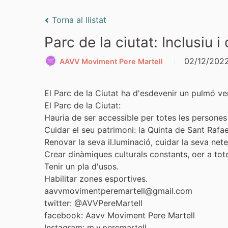
Torna al llistat
Parc de la ciutat: Inclusiu i 
02/12/202
AAVV Moviment Pere Martell
El Parc de la Ciutat ha d'esdevenir un pulmó ve
El Parc de la Ciutat:
Hauria de ser accessible per totes les persones 
Cuidar el seu patrimoni: la Quinta de Sant Rafae
Renovar la seva il.luminació, cuidar la seva netej
Crear dinàmiques culturals constants, oer a tote
Tenir un pla d'usos.
Habilitar zones esportives.
aavvmovimentperemartell@gmail.com
twitter: @AVVPereMartell
facebook: Aavv Moviment Pere Martell
Instagram: m.v.peremartell