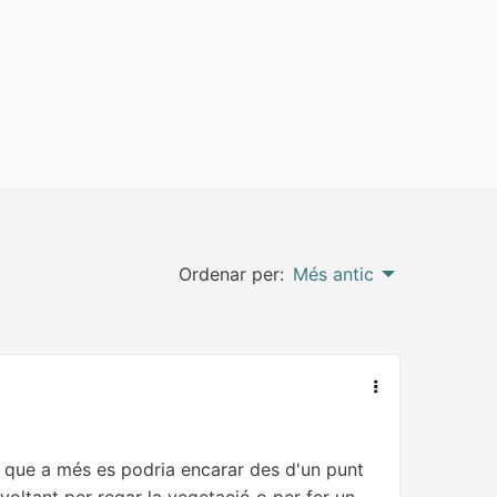
Ordenar per:
Més antic
s, que a més es podria encarar des d'un punt
 voltant per regar la vegetació o per fer un