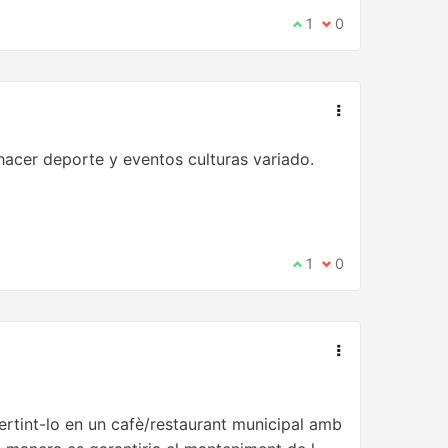
Estic d'acord amb aqu
1
No estic d'acord 
0
hacer deporte y eventos culturas variado.
Estic d'acord amb aqu
1
No estic d'acord 
0
ertint-lo en un cafè/restaurant municipal amb