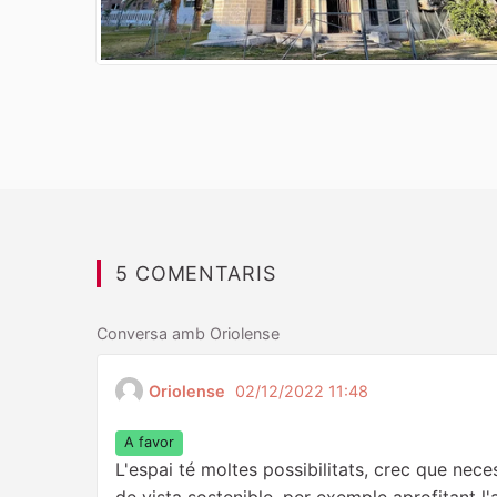
5 COMENTARIS
Conversa amb Oriolense
Oriolense
02/12/2022 11:48
A favor
L'espai té moltes possibilitats, crec que nec
de vista sostenible, per exemple aprofitant l'a