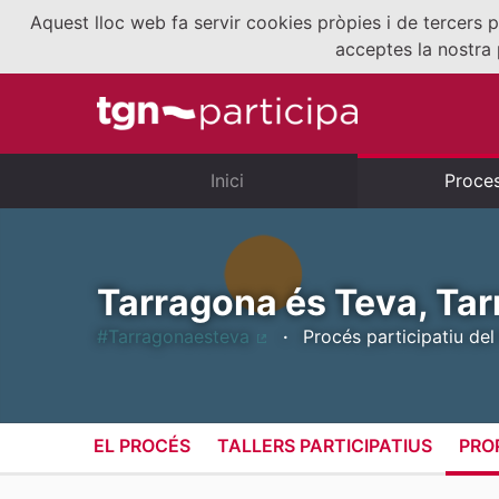
Aquest lloc web fa servir cookies pròpies i de tercers p
acceptes la nostra 
Inici
Proce
Tarragona és Teva, Tar
#Tarragonaesteva
Procés participatiu del
(Enllaç extern)
EL PROCÉS
TALLERS PARTICIPATIUS
PRO