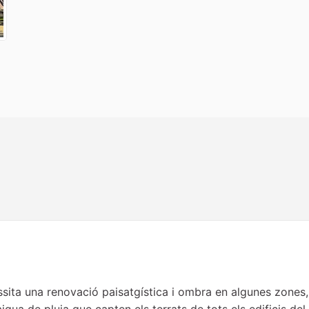
essita una renovació paisatgística i ombra en algunes zone
igua de pluja que capten els terrats de tots els edificis del