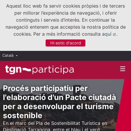
Aquest lloc web fa servir cookies pròpies i de tercers
per millorar l’experiència de navegació, i oferir
continguts i serveis d’interès. En continuar la
navegació entenem que acceptes la nostra política de
cookies. Per a més informació consulta
aquí
.
(Enllaç
Hi estic d'acord
Català
Triar la llengua
Elegir el idioma
Procés participatiu per
l'elaboració d'un Pacte ciutadà
per a desenvolupar el turisme
sostenible
En el marc del Pla de Sostenibilitat Turística en
Destinació Tarragona, entre el blau i el verd