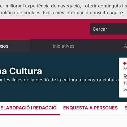
er millorar l’experiència de navegació, i oferir continguts i
política de cookies. Per a més informació consulta
aquí
.
(E
Cercar
ssos
Iniciatives
A
na Cultura
FA
R
les línies de la gestió de la cultura a la nostra ciutat a
1
V
ELABORACIÓ I REDACCIÓ
ENQUESTA A PERSONES