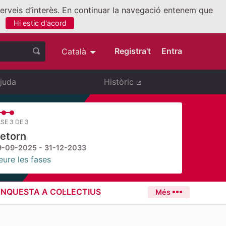
 serveis d’interès. En continuar la navegació entenem que
Hi estic d'acord
nllaç extern)
Registra't
Entra
Català
Triar la llengua
Elegir el idioma
juda
Històric
(Enllaç extern)
SE 3 DE 3
etorn
9-09-2025 - 31-12-2033
eure les fases
ENQUESTA A COL·LECTIUS
Més