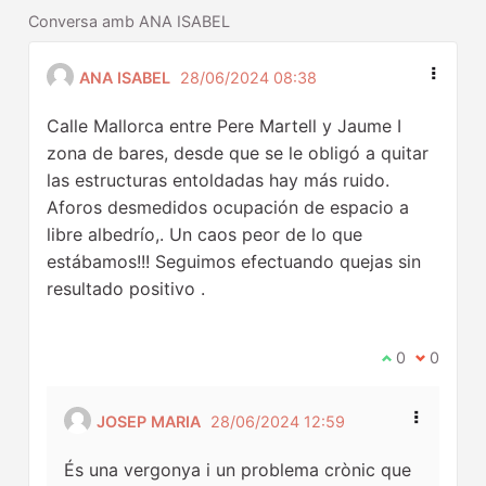
Conversa amb ANA ISABEL
ANA ISABEL
28/06/2024 08:38
Calle Mallorca entre Pere Martell y Jaume I
zona de bares, desde que se le obligó a quitar
las estructuras entoldadas hay más ruido.
Aforos desmedidos ocupación de espacio a
libre albedrío,. Un caos peor de lo que
estábamos!!! Seguimos efectuando quejas sin
resultado positivo .
Estic d'acord
0
No estic 
0
JOSEP MARIA
28/06/2024 12:59
És una vergonya i un problema crònic que