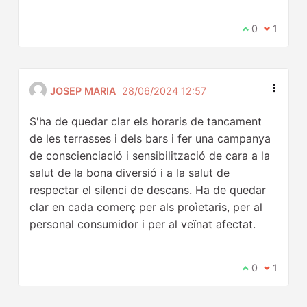
Estic d'acord
0
No estic
1
JOSEP MARIA
28/06/2024 12:57
S'ha de quedar clar els horaris de tancament
de les terrasses i dels bars i fer una campanya
de conscienciació i sensibilització de cara a la
salut de la bona diversió i a la salut de
respectar el silenci de descans. Ha de quedar
clar en cada comerç per als proìetaris, per al
personal consumidor i per al veïnat afectat.
Estic d'acord
0
No estic
1