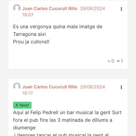
Juan Carlos Cucurull Rillo
29/06/2024
18:07
Es una vergonya quina mala imatge de
Tarragona aixi
Prou ja cullons!!
Estic d'acord
0
No estic
1
Juan Carlos Cucurull Rillo
29/06/2024
18:17
A favor
Aquí al Felip Pedrell un bar musical la gent Surt
fora el pub fins las 3 matinada de dillums a
diumenge
,i despres tancar el pub musical la gent al