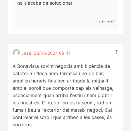
no s'acaba de solucionar
Estic d'acord a
0
No estic d'
0
José
28/06/2024 08:47
A Bonavista sovint negocis amb llicència de
cafeteria i fleca amb terrassa i no de bar,
amplien horaris fins ben arribada la mitjanit
amb el soroll que comporta cap als veïnatge,
especialment quan arriba l'estiu i hem d'obrir
les finestres. L'interior no es fa servir, tothom
fuma i beu a l'exterior del mateix negoci. Cal
controlar el soroll que arriben a les cases, és
horrorós.