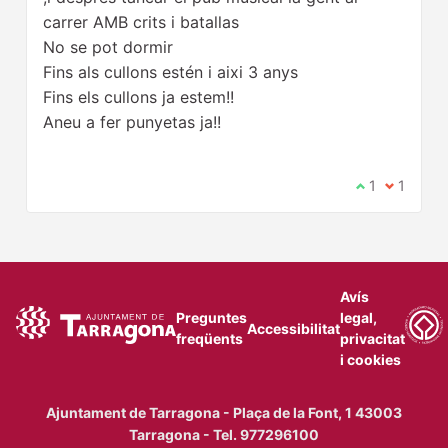
carrer AMB crits i batallas
No se pot dormir
Fins als cullons estén i aixi 3 anys
Fins els cullons ja estem!!
Aneu a fer punyetas ja!!
Estic d'acor
1
No estic
1
Avís
Preguntes
legal,
Accessibilitat
freqüents
privacitat
i cookies
Ajuntament de Tarragona - Plaça de la Font, 1 43003
Tarragona - Tel. 977296100