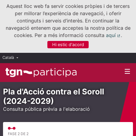
Aquest lloc web fa servir cookies pròpies i de tercers
per millorar l’experiència de navegació, i oferir
continguts i serveis d’interès. En continuar la
navegació entenem que acceptes la nostra política de
cookies. Per a més informació consulta
aquí
.
(Enllaç
Hi estic d'acord
Català
Triar la llengua
Elegir el idioma
Pla d'Acció contra el Soroll
(2024-2029)
Consulta pública prèvia a l'elaboració
FASE 2 DE 2