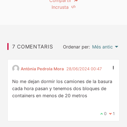
Compartir
Incrusta
7 COMENTARIS
Ordenar per:
Més antic
Antònia Pedrola Mora
28/06/2024 00:47
No me dejan dormir los camiones de la basura
cada hora pasan y tenemos dos bloques de
containers en menos de 20 metros
Estic d'acord
0
No estic
1