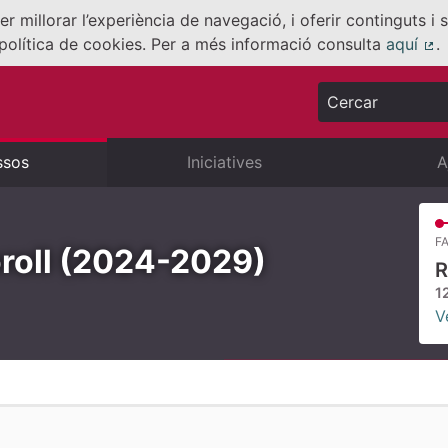
er millorar l’experiència de navegació, i oferir continguts i
política de cookies. Per a més informació consulta
aquí
.
(E
Cercar
ssos
Iniciatives
A
FA
oroll (2024-2029)
R
1
V