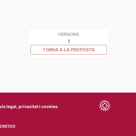
VERSIONS
1
TORNA A LA PROPOSTA
vís legal, privacitat i cookies
77296100