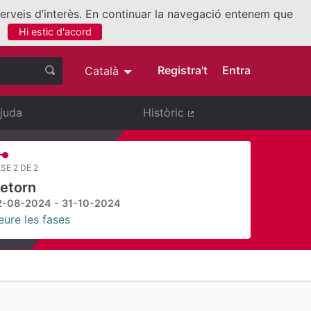
 serveis d’interès. En continuar la navegació entenem que
Hi estic d'acord
nllaç extern)
Registra't
Entra
Català
Triar la llengua
Elegir el idioma
juda
Històric
(Enllaç extern)
SE 2 DE 2
etorn
2-08-2024 - 31-10-2024
eure les fases