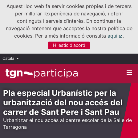
Aquest lloc web fa servir cookies pròpies i de tercers
per millorar l’experiència de navegació, i oferir
continguts i serveis d’interès. En continuar la
navegació entenem que acceptes la nostra política de
cookies. Per a més informació consulta
aquí
.
(Enllaç
Hi estic d'acord
Català
Triar la llengua
Elegir el idioma
Pla especial Urbanístic per la
urbanització del nou accés del
carrer de Sant Pere i Sant Pau
Urbanitzar el nou accés al centre escolar de la Salle de
Tarragona