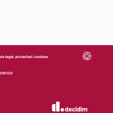
vís legal, privacitat i cookies
77296100