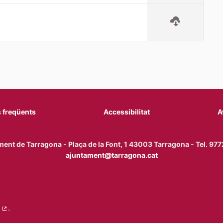
 freqüents
Accessibilitat
A
ent de Tarragona - Plaça de la Font, 1 43003 Tarragona - Tel. 9
ajuntament@tarragona.cat
.
(Enllaç extern)