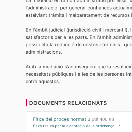
La mediació en l’àmbit administratiu pot ésser 
l’administració, per generar confiances actualmen
estalviant tràmits i malbaratament de recursos 
En l'àmbit judicial (jurisdicció civil i mercanti
satisfactoris per a les parts. En l'àmbit admin
possibilita la reducció de costos i terminis i q
administracions.
Amb la mediació s'aconsegueix que la resolució
necessitats públiques i a les de les persones int
entre aquestes.
DOCUMENTS RELACIONATS
Fitxa del proces normatiu
pdf 400 KB
Fitxa resum per la elaboració de la ordenança
(Enlla