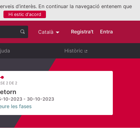
 serveis d’interès. En continuar la navegació entenem que
Hi estic d'acord
nllaç extern)
Registra't
Entra
Català
Triar la llengua
Elegir el idioma
juda
Històric
(Enllaç extern)
SE 2 DE 2
etorn
5-10-2023 - 30-10-2023
eure les fases