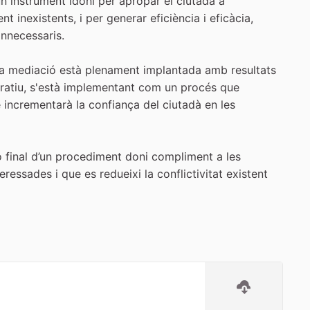
un instrument idoni per apropar el ciutadà a
t inexistents, i per generar eficiència i eficàcia,
innecessaris.
l), la mediació està plenament implantada amb resultats
istratiu, s'està implementant com un procés que
ue incrementarà la confiança del ciutadà en les
 final d’un procediment doni compliment a les
eressades i que es redueixi la conflictivitat existent
ç extern)