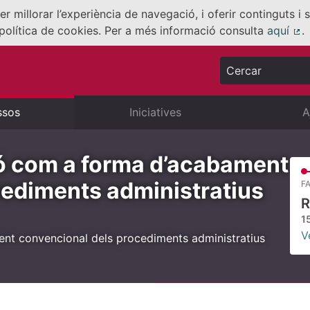
er millorar l’experiència de navegació, i oferir continguts i
política de cookies. Per a més informació consulta
aquí
.
(E
Cercar
ssos
Iniciatives
A
ó com a forma d’acabament
cediments administratius
FA
R
1
V
t convencional dels procediments administratius