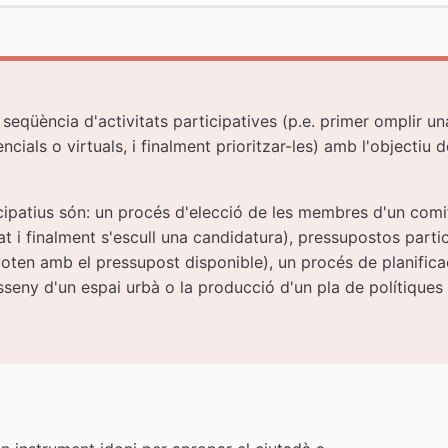
seqüència d'activitats participatives (p.e. primer omplir u
cials o virtuals, i finalment prioritzar-les) amb l'objectiu 
ipatius són: un procés d'elecció de les membres d'un comi
 i finalment s'escull una candidatura), pressupostos partic
ten amb el pressupost disponible), un procés de planificaci
sseny d'un espai urbà o la producció d'un pla de polítiques