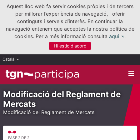
Aquest lloc web fa servir cookies pròpies i de tercers
per millorar l’experiència de navegació, i oferir
continguts i serveis d’interès. En continuar la
navegació entenem que acceptes la nostra política de
cookies. Per a més informació consulta
aquí
.
(Enllaç
Hi estic d'acord
Català
Triar la llengua
Elegir el idioma
Modificació del Reglament de
Mercats
Modificació del Reglament de Mercats
FASE 2 DE 2