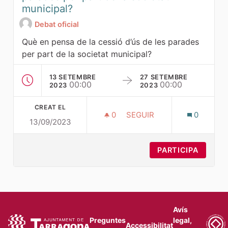
municipal?
Debat oficial
Què en pensa de la cessió d’ús de les parades
per part de la societat municipal?
13 SETEMBRE
27 SETEMBRE
00:00
00:00
2023
2023
CREAT EL
0
0 SEGUIDORES
SEGUIR
0
13/09/2023
QUÈ EN PENSA DE LA CESS
PARTICIPA
Avís
Preguntes
legal,
Accessibilitat