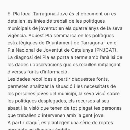
Quant a aquest procés
El Pla local Tarragona Jove és el document on es
detallen les línies de treball de les polítiques
municipals de joventut en els quatre anys de la seva
vigència. Aquest Pla s’emmarca en les polítiques
estratègiques de l’Ajuntament de Tarragona i en el
Pla Nacional de Joventut de Catalunya (PNJCAT).
La diagnosi del Pla es porta a terme amb l’anàlisi de
les dades i observacions que es recullen mitjançant
diverses fonts d’informació.
Les dades recollides a partir d’aquestes fonts,
permeten analitzar la situació i les necessitats de
les persones joves del municipi, la seva visió sobre
les polítiques desplegades, els recursos al seu
abast i la visió que tenen de tot plegat les persones
que treballen o intervenen amb la gent jove.
A partir d’aquí, es plantegen una sèrie de reptes
agrupats en diversos àmbits.