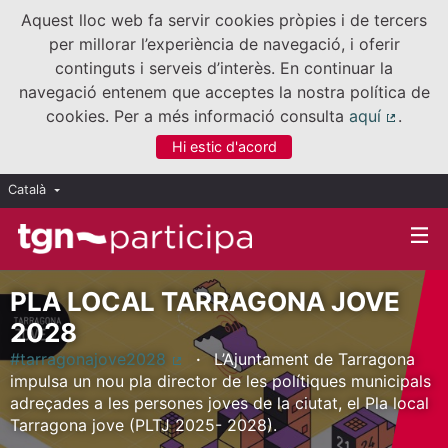
Aquest lloc web fa servir cookies pròpies i de tercers
per millorar l’experiència de navegació, i oferir
continguts i serveis d’interès. En continuar la
navegació entenem que acceptes la nostra política de
cookies. Per a més informació consulta
aquí
.
(Enllaç
Hi estic d'acord
Català
Triar la llengua
Elegir el idioma
PLA LOCAL TARRAGONA JOVE
2028
#tarragonajove2028
L’Ajuntament de Tarragona
(Enllaç extern)
impulsa un nou pla director de les polítiques municipals
adreçades a les persones joves de la ciutat, el Pla local
Tarragona jove (PLTJ 2025- 2028).