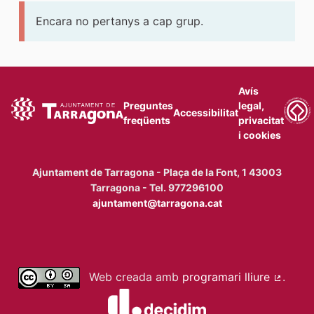
Encara no pertanys a cap grup.
Avís
Preguntes
legal,
Accessibilitat
freqüents
privacitat
i cookies
Ajuntament de Tarragona - Plaça de la Font, 1 43003
Tarragona - Tel. 977296100
ajuntament@tarragona.cat
Web creada amb
programari lliure
.
(Enllaç