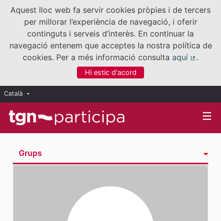
Aquest lloc web fa servir cookies pròpies i de tercers
per millorar l’experiència de navegació, i oferir
continguts i serveis d’interès. En continuar la
navegació entenem que acceptes la nostra política de
cookies. Per a més informació consulta
aquí
.
(Enllaç
Hi estic d'acord
Català
Triar la llengua
Elegir el idioma
Grups
Activitat
Insígnies
Seguint