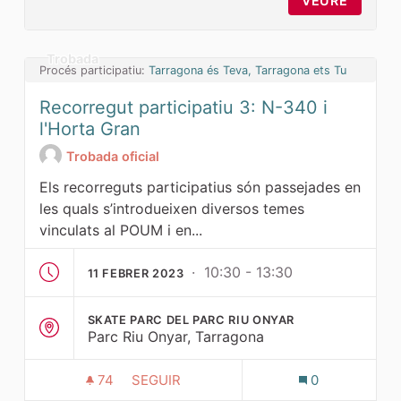
VEURE
Trobada
Procés participatiu:
Tarragona és Teva, Tarragona ets Tu
Recorregut participatiu 3: N-340 i
l'Horta Gran
Trobada oficial
Els recorreguts participatius són passejades en
les quals s’introdueixen diversos temes
vinculats al POUM i en...
· 10:30 - 13:30
11 FEBRER 2023
SKATE PARC DEL PARC RIU ONYAR
Parc Riu Onyar, Tarragona
74
74 SEGUIDORES
SEGUIR
0
RECORREGUT PARTICIPATIU 3: N-340 I 