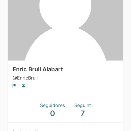
Grups
Enric Brull Alabart
@EnricBrull
Denúncia
Seguidores
Seguint
0
7