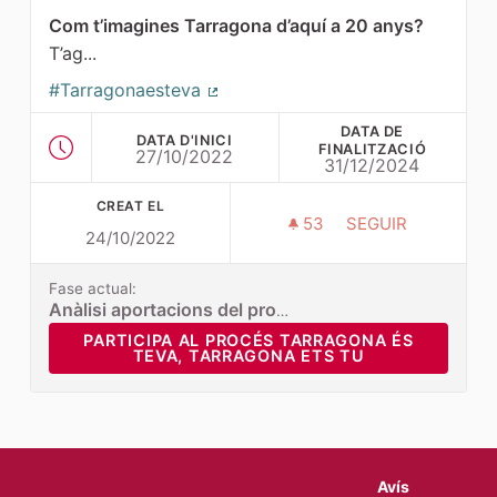
Com t’imagines Tarragona d’aquí a 20 anys?
T’ag...
#Tarragonaesteva
(Enllaç extern)
DATA DE
DATA D'INICI
FINALITZACIÓ
27/10/2022
31/12/2024
CREAT EL
53
53 SEGUIDORES
SEGUIR
24/10/2022
TARRAGONA ÉS TE
Fase actual:
Anàlisi aportacions del procés participatiu
PARTICIPA AL PROCÉS TARRAGONA ÉS TEVA, T
PARTICIPA AL PROCÉS TARRAGONA ÉS
TEVA, TARRAGONA ETS TU
Avís