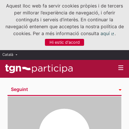
Aquest lloc web fa servir cookies pròpies i de tercers
per millorar l’experiència de navegació, i oferir
continguts i serveis d’interès. En continuar la
navegació entenem que acceptes la nostra política de
cookies. Per a més informació consulta
aquí
.
(Enllaç
Hi estic d'acord
Català
Triar la llengua
Elegir el idioma
Seguint
Activitat
Insígnies
Seguidores