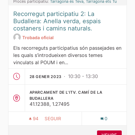
Procés participatiu:
Tarragona és Teva, Tarragona ets Tu
Recorregut participatiu 2: La
Budallera: Anella verda, espais
costaners i camins naturals.
Trobada oficial
Els recorreguts participatius són passejades en
les quals s’introdueixen diversos temes
vinculats al POUM i en...
· 10:30 - 13:30
28 GENER 2023
APARCAMENT DE L'ITV. CAMÍ DE LA
BUDALLERA
41.12388, 1.27495
94
94 SEGUIDORES
SEGUIR
0
RECORREGUT PARTICIPATIU 2: LA BUDAL