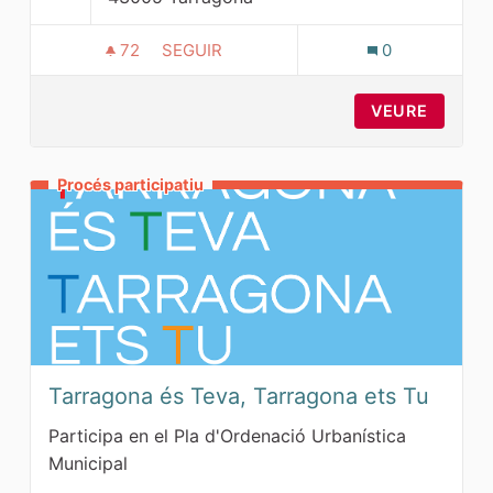
72
72 SEGUIDORES
SEGUIR
0
RECORREGUT PARTICIPATIU 1: EL RIU 
VEURE
Procés participatiu
Tarragona és Teva, Tarragona ets Tu
Participa en el Pla d'Ordenació Urbanística
Municipal