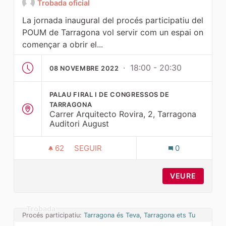
Trobada oficial
La jornada inaugural del procés participatiu del
POUM de Tarragona vol servir com un espai on
començar a obrir el...
· 18:00 - 20:30
08 NOVEMBRE 2022
PALAU FIRAL I DE CONGRESSOS DE
TARRAGONA
Carrer Arquitecto Rovira, 2, Tarragona
Auditori August
62
62 SEGUIDORES
SEGUIR
0
JORNADA INAUGURAL: DIBUIXEM TARRAGO
VEURE
Trobada
Procés participatiu:
Tarragona és Teva, Tarragona ets Tu