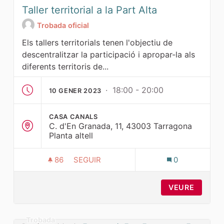
Taller territorial a la Part Alta
Trobada oficial
Els tallers territorials tenen l'objectiu de
descentralitzar la participació i apropar-la als
diferents territoris de...
· 18:00 - 20:00
10 GENER 2023
CASA CANALS
C. d'En Granada, 11, 43003 Tarragona
Planta altell
86
86 SEGUIDORES
SEGUIR
0
TALLER TERRITORIAL A LA PART ALTA
VEURE
Trobada