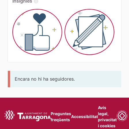
Insígnies
Encara no hi ha seguidores.
Avís
Preguntes
legal,
Accessibilitat
freqüents
privacitat
i cookies