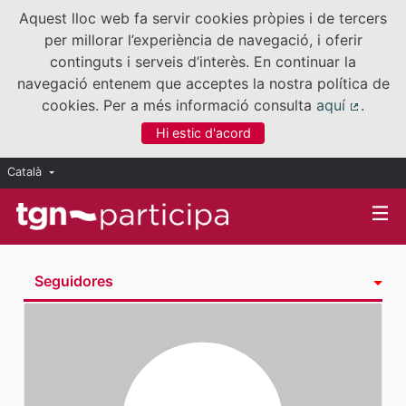
Aquest lloc web fa servir cookies pròpies i de tercers
per millorar l’experiència de navegació, i oferir
continguts i serveis d’interès. En continuar la
navegació entenem que acceptes la nostra política de
cookies. Per a més informació consulta
aquí
.
(Enllaç
Hi estic d'acord
Català
Triar la llengua
Elegir el idioma
Seguidores
Activitat
Insígnies
Seguint