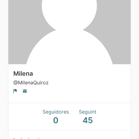
Grups
Milena
@MilenaQuiroz
Denúncia
Seguidores
Seguint
0
45