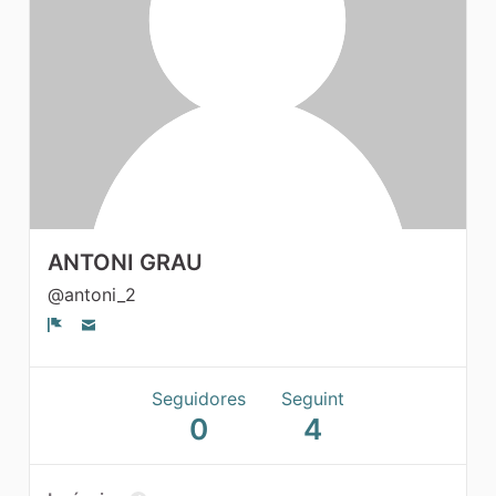
Grups
ANTONI GRAU
@antoni_2
Denúncia
Seguidores
Seguint
0
4