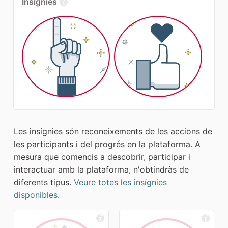
Insígnies
Les insígnies són reconeixements de les accions de
les participants i del progrés en la plataforma. A
mesura que comencis a descobrir, participar i
interactuar amb la plataforma, n'obtindràs de
diferents tipus.
Veure totes les insígnies
disponibles.