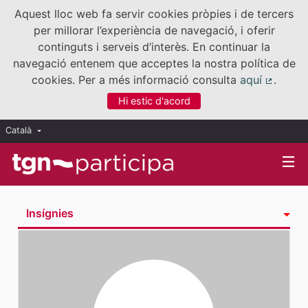
Aquest lloc web fa servir cookies pròpies i de tercers
per millorar l’experiència de navegació, i oferir
continguts i serveis d’interès. En continuar la
navegació entenem que acceptes la nostra política de
cookies. Per a més informació consulta
aquí
.
(Enllaç
Hi estic d'acord
Català
Triar la llengua
Elegir el idioma
Insígnies
Activitat
Seguint
Seguidores