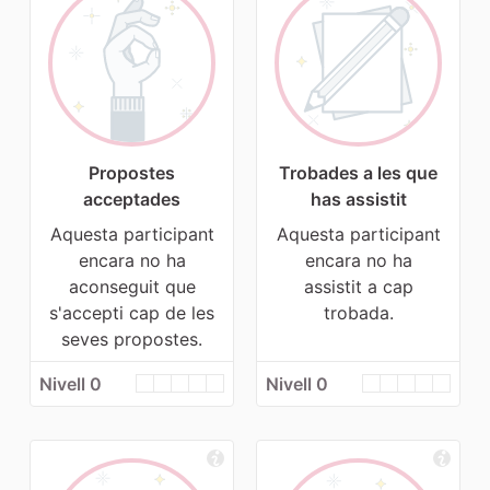
Propostes
Trobades a les que
acceptades
has assistit
Aquesta participant
Aquesta participant
encara no ha
encara no ha
aconseguit que
assistit a cap
s'accepti cap de les
trobada.
seves propostes.
Nivell 0
Nivell 0