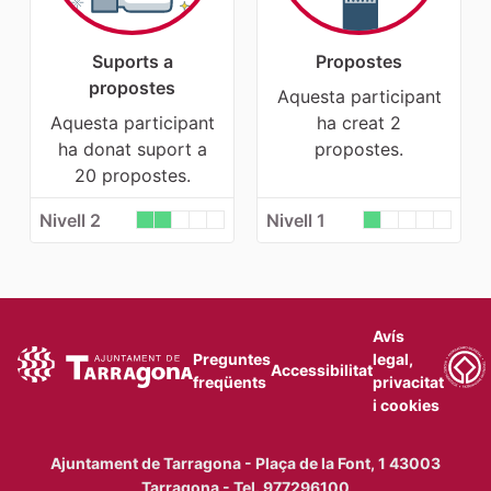
Suports a
Propostes
propostes
Aquesta participant
Aquesta participant
ha creat 2
ha donat suport a
propostes.
20 propostes.
Nivell 2
Nivell 1
Avís
Preguntes
legal,
Accessibilitat
freqüents
privacitat
i cookies
Ajuntament de Tarragona - Plaça de la Font, 1 43003
Tarragona - Tel. 977296100