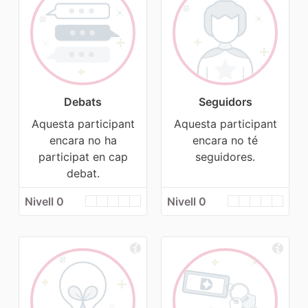
Debats
Seguidors
Aquesta participant
Aquesta participant
encara no ha
encara no té
participat en cap
seguidores.
debat.
Nivell 0
Nivell 0