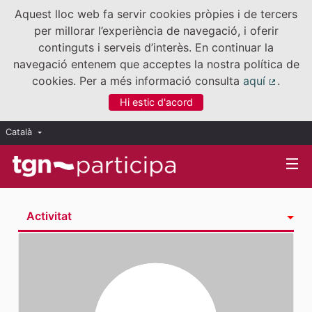
Aquest lloc web fa servir cookies pròpies i de tercers
per millorar l’experiència de navegació, i oferir
continguts i serveis d’interès. En continuar la
navegació entenem que acceptes la nostra política de
cookies. Per a més informació consulta
aquí
.
(Enllaç
Hi estic d'acord
Català
Triar la llengua
Elegir el idioma
Activitat
Insígnies
Seguint
Seguidores