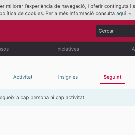
er millorar l’experiència de navegació, i oferir continguts i
política de cookies. Per a més informació consulta
aquí
.
(E
Cercar
ssos
Iniciatives
A
Activitat
Insígnies
Seguint
egueix a cap persona ni cap activitat.