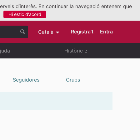
 serveis d’interès. En continuar la navegació entenem que
Hi estic d'acord
nllaç extern)
Registra't
Entra
Català
Triar la llengua
Elegir el idioma
juda
Històric
(Enllaç extern)
Seguidores
Grups