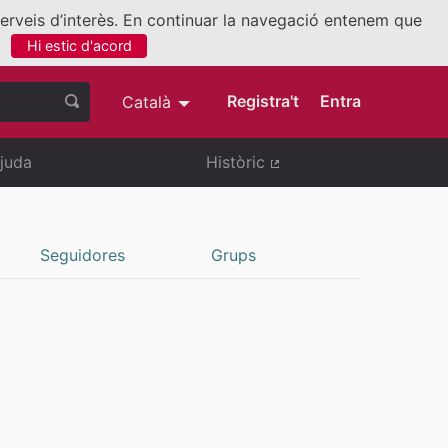
 serveis d’interès. En continuar la navegació entenem que
Hi estic d'acord
nllaç extern)
Registra't
Entra
Català
Triar la llengua
Elegir el idioma
juda
Històric
(Enllaç extern)
Seguidores
Grups