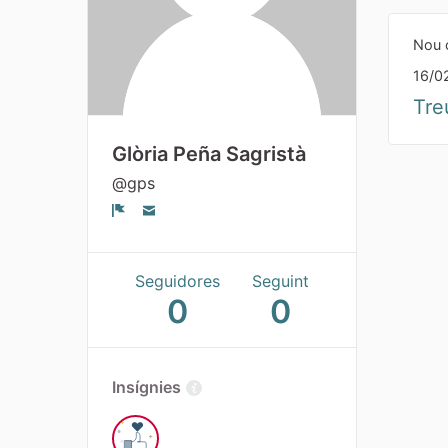
Nou 
16/0
Tre
Glòria Peña Sagristà
@gps
Denúncia
Seguidores
Seguint
0
0
Insígnies