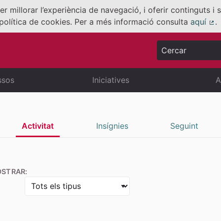
er millorar l’experiència de navegació, i oferir continguts i
política de cookies. Per a més informació consulta
aquí
.
(E
Cercar
ssos
Iniciatives
A
Activitat
Insígnies
Seguint
STRAR: