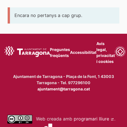
Encara no pertanys a cap grup.
Avís
Preguntes
legal,
Accessibilitat
freqüents
privacitat
i cookies
Ajuntament de Tarragona - Plaça de la Font, 1 43003
Tarragona - Tel. 977296100
ajuntament@tarragona.cat
Web creada amb
programari lliure
.
(Enllaç