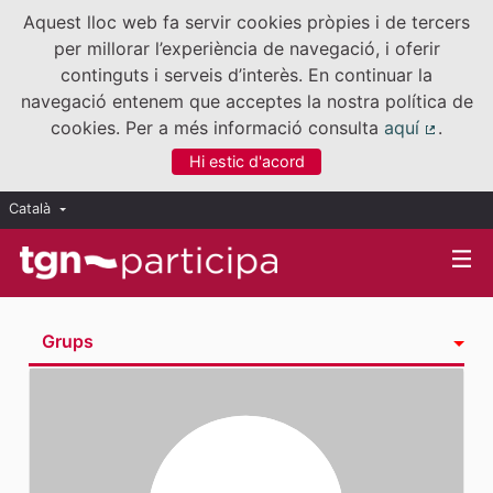
Aquest lloc web fa servir cookies pròpies i de tercers
per millorar l’experiència de navegació, i oferir
continguts i serveis d’interès. En continuar la
navegació entenem que acceptes la nostra política de
cookies. Per a més informació consulta
aquí
.
(Enllaç
Hi estic d'acord
Català
Triar la llengua
Elegir el idioma
Grups
Activitat
Insígnies
Seguint