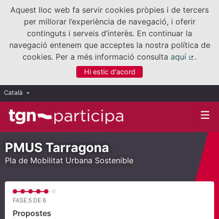
Aquest lloc web fa servir cookies pròpies i de tercers
per millorar l’experiència de navegació, i oferir
continguts i serveis d’interès. En continuar la
navegació entenem que acceptes la nostra política de
cookies. Per a més informació consulta
aquí
.
(Enllaç
Hi estic d'acord
Català
Triar la llengua
Elegir el idioma
PMUS Tarragona
Pla de Mobilitat Urbana Sostenible
FASE 5 DE 6
Propostes