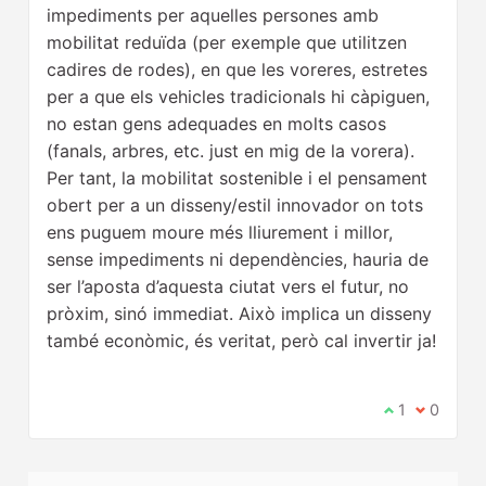
impediments per aquelles persones amb
mobilitat reduïda (per exemple que utilitzen
cadires de rodes), en que les voreres, estretes
per a que els vehicles tradicionals hi càpiguen,
no estan gens adequades en molts casos
(fanals, arbres, etc. just en mig de la vorera).
Per tant, la mobilitat sostenible i el pensament
obert per a un disseny/estil innovador on tots
ens puguem moure més lliurement i millor,
sense impediments ni dependències, hauria de
ser l’aposta d’aquesta ciutat vers el futur, no
pròxim, sinó immediat. Això implica un disseny
també econòmic, és veritat, però cal invertir ja!
Estic d'acord
1
No estic 
0