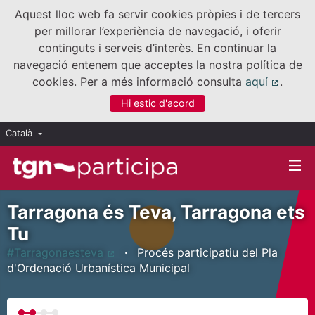
Aquest lloc web fa servir cookies pròpies i de tercers
per millorar l’experiència de navegació, i oferir
continguts i serveis d’interès. En continuar la
navegació entenem que acceptes la nostra política de
cookies. Per a més informació consulta
aquí
.
(Enllaç
Hi estic d'acord
Català
Triar la llengua
Elegir el idioma
Tarragona és Teva, Tarragona ets
Tu
#Tarragonaesteva
Procés participatiu del Pla
(Enllaç extern)
d'Ordenació Urbanística Municipal