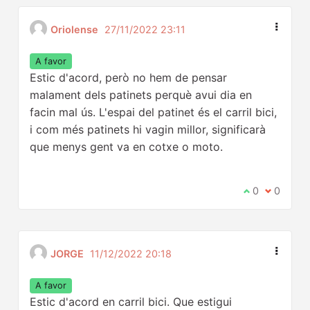
Oriolense
27/11/2022 23:11
A favor
Estic d'acord, però no hem de pensar
malament dels patinets perquè avui dia en
facin mal ús. L'espai del patinet és el carril bici,
i com més patinets hi vagin millor, significarà
que menys gent va en cotxe o moto.
Estic d'acord
0
No estic 
0
JORGE
11/12/2022 20:18
A favor
Estic d'acord en carril bici. Que estigui