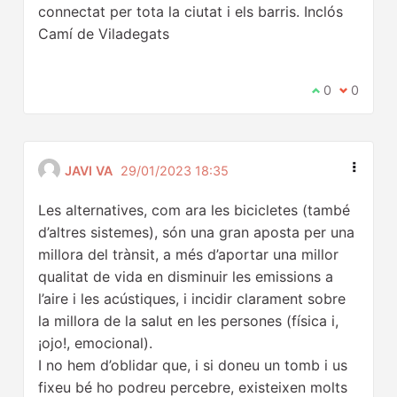
connectat per tota la ciutat i els barris. Inclós
Camí de Viladegats
Estic d'acord
0
No estic 
0
JAVI VA
29/01/2023 18:35
Les alternatives, com ara les bicicletes (també
d’altres sistemes), són una gran aposta per una
millora del trànsit, a més d’aportar una millor
qualitat de vida en disminuir les emissions a
l’aire i les acústiques, i incidir clarament sobre
la millora de la salut en les persones (física i,
¡ojo!, emocional).
I no hem d’oblidar que, i si doneu un tomb i us
fixeu bé ho podreu percebre, existeixen molts