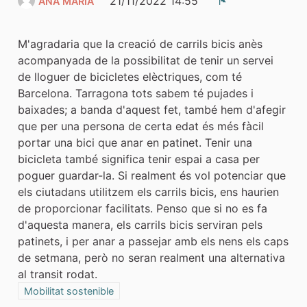
21/11/2022 14:55
ANA MARIA
Denúncia
M'agradaria que la creació de carrils bicis anès
acompanyada de la possibilitat de tenir un servei
de lloguer de bicicletes elèctriques, com té
Barcelona. Tarragona tots sabem té pujades i
baixades; a banda d'aquest fet, també hem d'afegir
que per una persona de certa edat és més fàcil
portar una bici que anar en patinet. Tenir una
bicicleta també significa tenir espai a casa per
poguer guardar-la. Si realment és vol potenciar que
els ciutadans utilitzem els carrils bicis, ens haurien
de proporcionar facilitats. Penso que si no es fa
d'aquesta manera, els carrils bicis serviran pels
patinets, i per anar a passejar amb els nens els caps
de setmana, però no seran realment una alternativa
al transit rodat.
Resultats al filtrar per la categoria: Mobilitat sostenible
Mobilitat sostenible