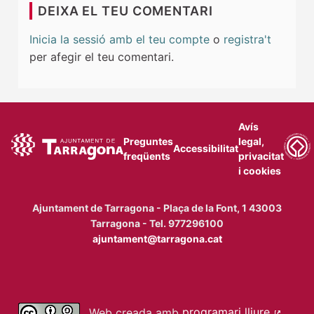
DEIXA EL TEU COMENTARI
Inicia la sessió amb el teu compte
o
registra't
per afegir el teu comentari.
Avís
Preguntes
legal,
Accessibilitat
freqüents
privacitat
i cookies
Ajuntament de Tarragona - Plaça de la Font, 1 43003
Tarragona - Tel. 977296100
ajuntament@tarragona.cat
Web creada amb
programari lliure
.