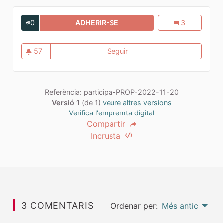
0
ADHERIR-SE
TARRAGONA I LES BICIS
Tarragona i les
3
57
Seguir
Tarragona i les bicis
57 seguidores
Referència: participa-PROP-2022-11-20
Versió 1
(de 1)
veure altres versions
Verifica l'empremta digital
Compartir
Incrusta
3 COMENTARIS
Ordenar per:
Més antic