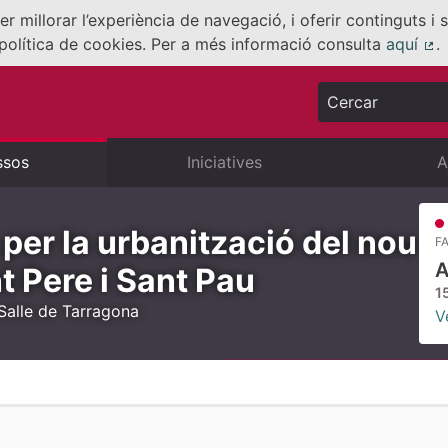
er millorar l’experiència de navegació, i oferir continguts i
política de cookies. Per a més informació consulta
aquí
.
(E
Cercar
ssos
Iniciatives
A
 per la urbanització del nou
FA
A
t Pere i Sant Pau
1
 Salle de Tarragona
V