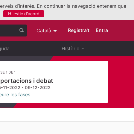
 serveis d’interès. En continuar la navegació entenem que
Hi estic d'acord
nllaç extern)
Registra't
Entra
Català
Triar la llengua
Elegir el idioma
juda
Històric
(Enllaç extern)
SE 1 DE 1
portacions i debat
5-11-2022 - 09-12-2022
eure les fases