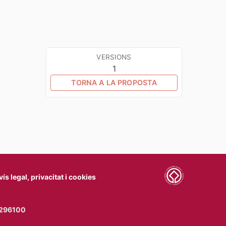
VERSIONS
1
TORNA A LA PROPOSTA
vís legal, privacitat i cookies
77296100