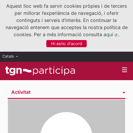
Aquest lloc web fa servir cookies pròpies i de tercers
per millorar l’experiència de navegació, i oferir
continguts i serveis d’interès. En continuar la
navegació entenem que acceptes la nostra política de
cookies. Per a més informació consulta
aquí
.
(Enllaç
Hi estic d'acord
Català
Triar la llengua
Elegir el idioma
Activitat
Insígnies
Seguint
Seguidores